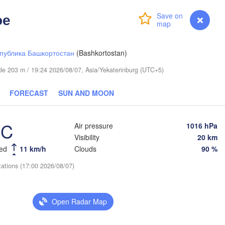
ое
Login
Premium
myVentusky
Forecast
публика Башкортостан
(Bashkortostan)
tude 203 m / 19:24 2026/08/07, Asia/Yekaterinburg (UTC+5)
FORECAST
SUN AND MOON
Тюмень

(Tyumen)
°C
Air pressure
1016 hPa
Visibility
20 km
eed
11 km/h
Clouds
90 %
tations (17:00 2026/08/07)
Курган

(Kurgan)
Омск

Open Radar Map
Петропавл

(Omsk)
(Petropavl)