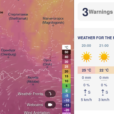
3
Warnings
ое
Стерлитамак

(Sterlitamak)
Магнитогорск

(Magnitogorsk)
Қостанай
(Kostanay
WEATHER FOR THE 
20:00
21:00
°C
Оренбург

50
(Orenburg)
40
Орск

30
(Orsk)
25
25 °C
22 °C
20
15
0 mm
0 mm
Ақтөбе

10
(Aktobe)
0 %
0 %
5
0
S
S
Weather Fronts
−5
5 km/h
3 km/h
−10
Webcams
−15
−20
Wind Animation: