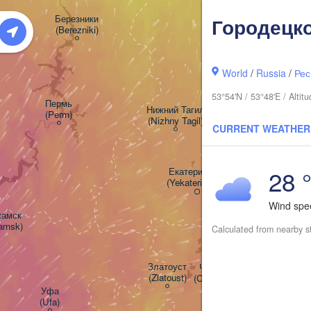
Березники

Городецк
(Berezniki)
World
/
Russia
/
Рес
53°54'N / 53°48'E / Alti
Пермь

Нижний Тагил

(Perm)
(Nizhny Tagil)
CURRENT WEATHER
28 
Екатеринбург

(Yekaterinburg)
Wind sp
мск

kamsk)
Calculated from nearby s
Златоуст

Челябинск

(Zlatoust)
(Chelyabinsk)
Уфа

(Ufa)