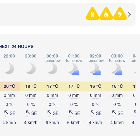
H
Көкшетау



(Kökşetaw)
)
NEXT 24 HOURS
22:00
23:00
00:00
01:00
02:00
03:00
04:
tomorrow
tomorrow
tomorrow
tomorrow
tomo
Астана

(Astana)
20 °C
19 °C
17 °C
17 °C
16 °C
16 °C
16 
0 mm
0 mm
0 mm
0 mm
0 mm
0 mm
0 
0 %
0 %
0 %
0 %
0 %
0 %
0 
Қарағанды

(Qarağandy)
SE
SE
SE
SE
SE
SE
4 km/h
4 km/h
6 km/h
6 km/h
4 km/h
4 km/h
4 k