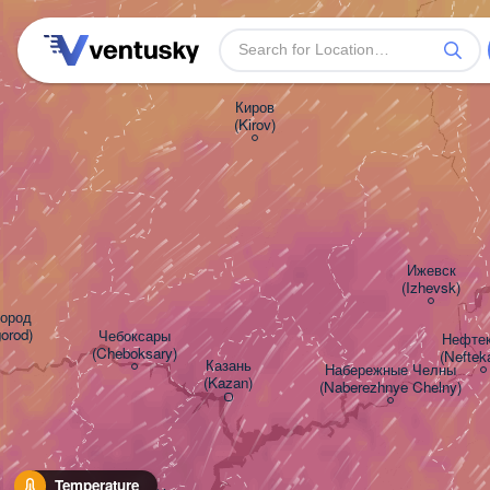
Киров

(Kirov)
Ижевск

(Izhevsk)
род

orod)
Чебоксары

Нефтека
(Cheboksary)
(Nefte
Казань

Набережные Челны

(Kazan)
(Naberezhnye Chelny)
Temperature