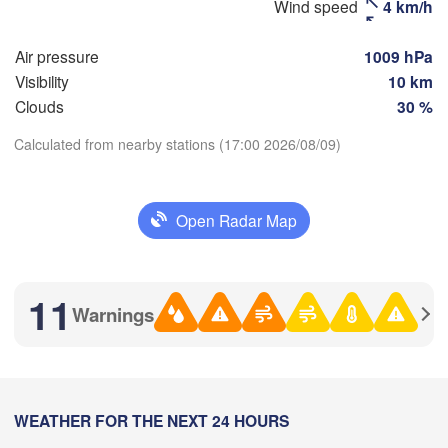
Wind speed
4 km/h
Магнитогорск

(Sterlitamak)
(Magnitogorsk)
Air pressure
1009 hPa
Visibility
10 km
Clouds
30 %
Оренбург

Calculated from nearby stations (17:00 2026/08/09)
(Orenburg)
Орск

Download App
ал

(Orsk)
ral)
Open Radar Map
Temperature
Ақтөбе

(Aktobe)
2 m above ground
11
Warnings
Th
Fr
Sa
Su
Mo
Tu
We
Aug 06
Aug 07
Aug 08
Aug 09
Aug 10
Aug 11
Aug 12
11
12
13
14
15
16
17
:00
WEATHER FOR THE NEXT 24 HOURS
:00
:00
:00
:00
:00
:00