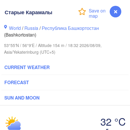
Старые Карамалы
Пермь

Нижний Тагил

World
/
Russia
/
Республика Башкортостан
(Perm)
(Nizhny Tagil)
(Bashkortostan)
53°55'N / 56°9'E / Altitude 154 m / 18:32 2026/08/09,
Asia/Yekaterinburg (UTC+5)
Ижевск

Екатеринбу
(Izhevsk)
(Yekaterin
CURRENT WEATHER
Нефтекамск

(Neftekamsk)
бережные Челны

FORECAST
aberezhnye Chelny)
Златоуст

Чел
SUN AND MOON
(Zlatoust)
(Che
Уфа

(Ufa)
32 °C
Старые Карамалы
Стерлитамак
