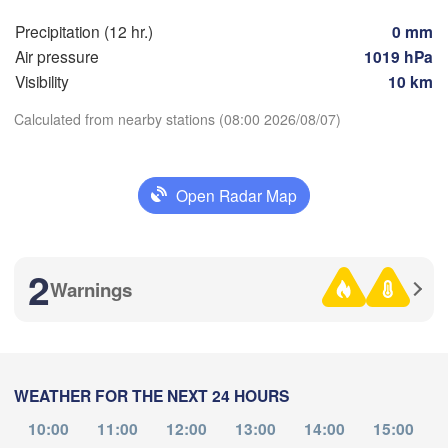
Магнитогорск

(Sterlitamak)
(Magnitogorsk)
Precipitation (12 hr.)
0 mm
Air pressure
1019 hPa
Visibility
10 km
Calculated from nearby stations (08:00 2026/08/07)
Оренбург

(Orenburg)
Download App
Орск

рал

(Orsk)
Oral)
Open Radar Map
Temperature
Ақтөбе

(Aktobe)
2
Warnings
2 m above ground
Tu
We
Th
Fr
Sa
Su
Mo
Aug 04
Aug 05
Aug 06
Aug 07
Aug 08
Aug 09
Aug 10
WEATHER FOR THE NEXT 24 HOURS
02
03
04
05
06
07
08
:00
:00
:00
:00
:00
:00
:00
10:00
11:00
12:00
13:00
14:00
15:00