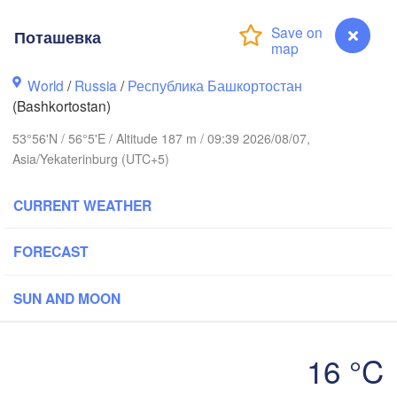
Поташевка
Пермь

Нижний Тагил

World
/
Russia
/
Республика Башкортостан
(Perm)
(Nizhny Tagil)
(Bashkortostan)
53°56'N / 56°5'E / Altitude 187 m / 09:39 2026/08/07,
Asia/Yekaterinburg (UTC+5)
Ижевск

Екатеринб
(Izhevsk)
(Yekaterin
CURRENT WEATHER
Нефтекамск

(Neftekamsk)
абережные Челны

FORECAST
aberezhnye Chelny)
Златоуст

Че
SUN AND MOON
(Zlatoust)
(Che
Уфа

(Ufa)
16 °C
H
Поташевка
Стерлитамак
