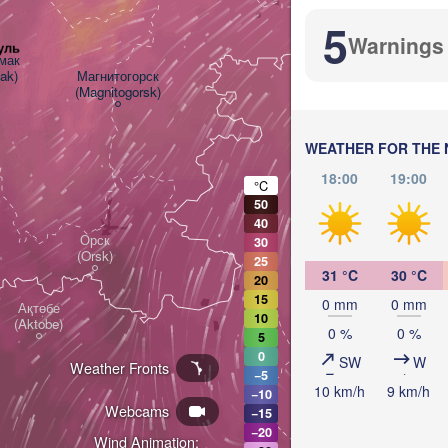
5
Warnings
уль
ак

mak)
Магнитогорск

(Magnitogorsk)
Қостанай

(Kostanay)
WEATHER FOR THE 
18:00
19:00
°C
50
40
Орск

30
(Orsk)
25
31 °C
30 °C
20
15
0 mm
0 mm
Ақтөбе

10
(Aktobe)
0 %
0 %
5
0
SW
W
Weather Fronts
−5
10 km/h
9 km/h
−10
Webcams
−15
−20
Wind Animation: