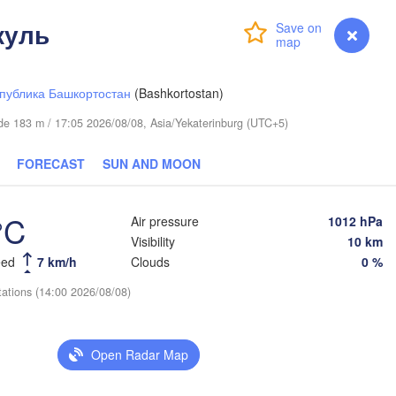
куль
Login
Premium
myVentusky
Forecast
публика Башкортостан
(Bashkortostan)
tude 183 m / 17:05 2026/08/08, Asia/Yekaterinburg (UTC+5)
FORECAST
SUN AND MOON
°C
Air pressure
1012 hPa
Visibility
10 km
eed
7 km/h
Clouds
0 %
tations (14:00 2026/08/08)
Open Radar Map
Омск

Петропавл

(Omsk)
(Petropavl)