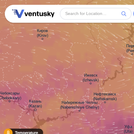
Бе
(B
Киров

(Kirov)
Перм
(Per
Ижевск

(Izhevsk)
Чебоксары

Нефтекамск

Cheboksary)
(Neftekamsk)
Казань

Набережные Челны

(Kazan)
(Naberezhnye Chelny)
Уфа

(Ufa)
Temperature