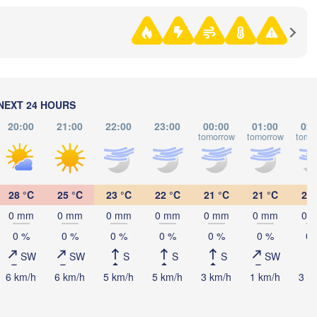
Көкшетау

(Kökşetaw)
NEXT 24 HOURS
20:00
21:00
22:00
23:00
00:00
01:00
02:
tomorrow
tomorrow
tomo
Екібастұз

(Ekibastuz)
Астана

(Astana)
28 °C
25 °C
23 °C
22 °C
21 °C
21 °C
21 
0 mm
0 mm
0 mm
0 mm
0 mm
0 mm
0 
0 %
0 %
0 %
0 %
0 %
0 %
0 
Қарағанды

(Qarağandy)
SW
SW
S
S
S
SW
6 km/h
6 km/h
5 km/h
5 km/h
3 km/h
1 km/h
3 k