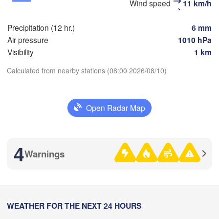
Wind speed
11 km/h
Магнитого
(Sterlitamak)
Самара

(Magnitog
(Samara)
Precipitation (12 hr.)
6 mm
Air pressure
1010 hPa
Visibility
1 km
Оренбург

Calculated from nearby stations (08:00 2026/08/10)
(Orenburg)
Download App
Орск

Орал

(Orsk)
(Oral)
Open Radar Map
Temperature
Ақтөбе

(Aktobe)
2 m above ground
4
Warnings
Fr
Sa
Su
Mo
Tu
We
Th
Aug 07
Aug 08
Aug 09
Aug 10
Aug 11
Aug 12
Aug 13
03
04
05
06
07
08
09
:00
WEATHER FOR THE NEXT 24 HOURS
:00
:00
:00
:00
:00
:00