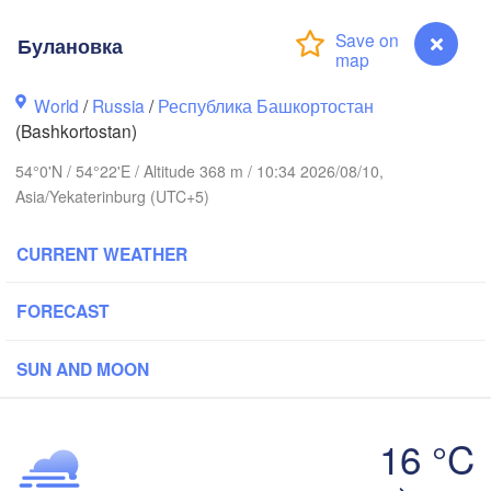
иров

Булановка
irov)
Пермь

World
/
Russia
/
Республика Башкортостан
Ни
(Perm)
(N
(Bashkortostan)
54°0'N / 54°22'E / Altitude 368 m / 10:34 2026/08/10,
Asia/Yekaterinburg (UTC+5)
Ижевск

(Izhevsk)
CURRENT WEATHER
Нефтекамск

(Neftekamsk)


Набережные Челны

FORECAST
n)
(Naberezhnye Chelny)
Зл
SUN AND MOON
(Z
Уфа

(Ufa)
16 °C
Булановка
Стерлитамак
