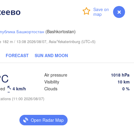
кеево
Login
Premium
myVentusky
Forecast
публика Башкортостан
(Bashkortostan)
ude 182 m / 13:08 2026/08/07, Asia/Yekaterinburg (UTC+5)
FORECAST
SUN AND MOON
°C
Air pressure
1018 hPa
Visibility
10 km
eed
4 km/h
Clouds
0 %
tations (11:00 2026/08/07)
Open Radar Map
Омск

Петропавл

(Omsk)
(Petropavl)