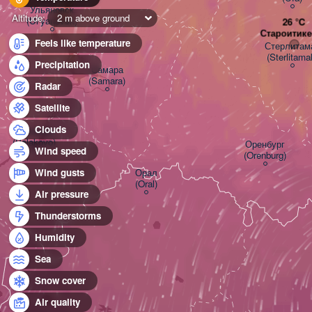
Ульяновск

Altitude:
2 m above ground
(Ul'yanovsk)
Староитик
Feels like temperature
Стерлитамак
(Sterlitama
Precipitation
Самара

(Samara)
Radar
Satellite
Clouds
Балаково

(Balakovo)
Оренбург

Wind speed
(Orenburg)
Орал

Wind gusts
(Oral)
Air pressure
Thunderstorms
Humidity
Sea
Snow cover
Air quality