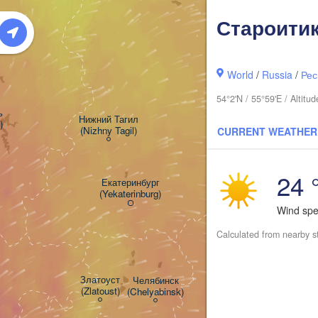
Староити
езники

rezniki)
World
/
Russia
/
Рес
54°2'N / 55°59'E / Altit


Нижний Тагил

)
(Nizhny Tagil)
CURRENT WEATHER
Тюмень

24 
(Tyumen)
Екатеринбург

(Yekaterinburg)
Wind sp
Calculated from nearby s
Курган

(Kurgan)
Златоуст

Челябинск

(Zlatoust)
(Chelyabinsk)