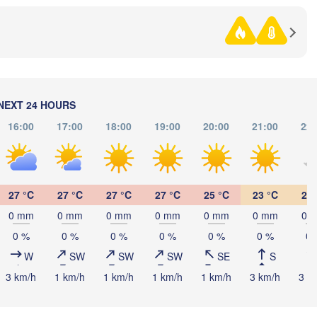
Көкшетау

(Kökşetaw)
NEXT 24 HOURS
16:00
17:00
18:00
19:00
20:00
21:00
22:
Екібастұз

(Ekibastuz)
Астана

(Astana)
27 °C
27 °C
27 °C
27 °C
25 °C
23 °C
21 
0 mm
0 mm
0 mm
0 mm
0 mm
0 mm
0 
0 %
0 %
0 %
0 %
0 %
0 %
0 
Қарағанды

W
SW
SW
SW
SE
S
(Qarağandy)
3 km/h
1 km/h
1 km/h
1 km/h
1 km/h
3 km/h
3 k