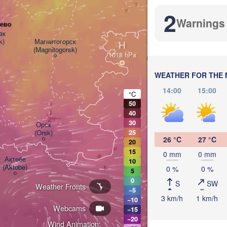
2
Warnings
еево


k)
Магнитогорск

H
(Magnitogorsk)
Қостанай

(Kostanay)
WEATHER FOR THE 
14:00
15:00
°C
50
40
30
Орск

(Orsk)
25
26 °C
27 °C
20
15
0 mm
0 mm
Ақтөбе

10
(Aktobe)
0 %
0 %
5
0
S
SW
Weather Fronts
−5
3 km/h
1 km/h
−10
Webcams
−15
−20
Wind Animation: