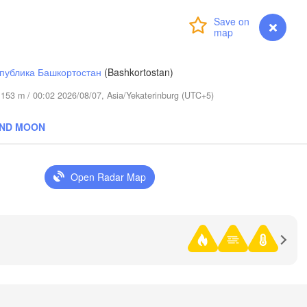
Login
Premium
myVentusky
Forecast
публика Башкортостан
(Bashkortostan)
de 153 m / 00:02 2026/08/07, Asia/Yekaterinburg (UTC+5)
AND MOON
нь

men)
Open Radar Map
н

an)
Омск

Петропавл

(Omsk)
(Petropavl)