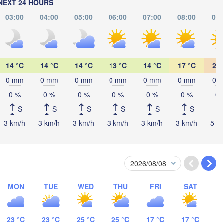
NEXT 24 HOURS
03:00
04:00
05:00
06:00
07:00
08:00
09:
Көкшетау

(Kökşetaw)
14 °C
14 °C
14 °C
13 °C
14 °C
17 °C
20 
0 mm
0 mm
0 mm
0 mm
0 mm
0 mm
0 
0 %
0 %
0 %
0 %
0 %
0 %
0 
Екіба
S
S
S
S
S
S
(Ekib
3 km/h
3 km/h
3 km/h
3 km/h
3 km/h
3 km/h
5 k
Астана

(Astana)
Қарағанды

(Qarağandy)
MON
TUE
WED
THU
FRI
SAT
23 °C
23 °C
25 °C
25 °C
17 °C
17 °C