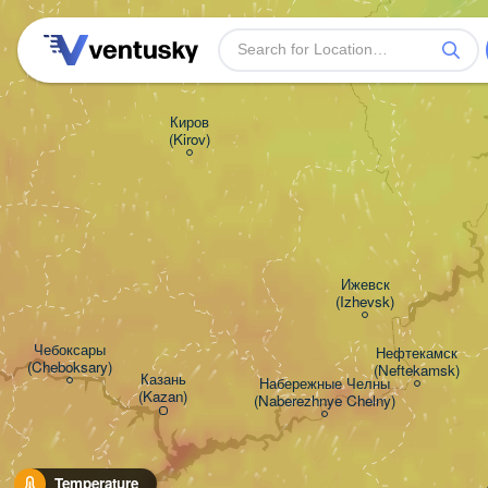
Киров

(Kirov)
Ижевск

(Izhevsk)
Чебоксары

Нефтекамск

(Cheboksary)
(Neftekamsk)
Казань

Набережные Челны

(Kazan)
(Naberezhnye Chelny)
Temperature