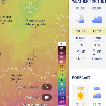
(Ufa)
WEATHER FOR THE 
H
01:00
02:00
литамак

rlitamak)
Магнитогорск

(Magnitogorsk)
Қостанай

(Kostanay)
15 °C
15 °C
0 mm
0 mm
°C
0 %
0 %
50


NE
SE
40
)
30
1 km/h
1 km/h
Орск

25
(Orsk)
20
15
Ақтөбе

10
FORECAST
(Aktobe)
5
0
Weather Fronts
SAT
SUN
−5
−10
Webcams
−15
−20
31 °C
33 °C
Wind Animation: