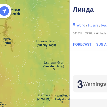
Линда
Березники

(Berezniki)
World
/
Russia
/
Рес
54°5'N / 55°6'E / Altitu
Пермь

Нижний Тагил

(Perm)
FORECAST
SUN 
(Nizhny Tagil)
Тюме
(Tyu
Екатеринбург

(Yekaterinburg)
3
Warnings
Курга
(Kurg
Златоуст

Челябинск

(Zlatoust)
(Chelyabinsk)
Уфа
