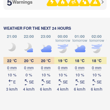
5
Стерлитамак

Warnings
Магнитогорск

(Sterlitamak)
(Magnitogorsk)
WEATHER FOR THE NEXT 24 HOURS
Оренбург

21:00
22:00
23:00
00:00
01:00
02:00
(Orenburg)
tomorrow
tomorrow
tomorrow
to
Download App
Орск

(Orsk)
Temperature
22 °C
20 °C
20 °C
19 °C
18 °C
18 °C
Ақтөбе

(Aktobe)
0 mm
0 mm
0 mm
0 mm
0 mm
0 mm
2 m above ground
10 %
0 %
10 %
10 %
10 %
10 %
E
SE
SE
SE
SE
SE
Th
Fr
Sa
Su
Mo
Tu
We
3 km/h
4 km/h
6 km/h
4 km/h
6 km/h
6 km/h
6
Aug 06
Aug 07
Aug 08
Aug 09
Aug 10
Aug 11
Aug 12
13
14
15
16
17
18
19
:00
:00
:00
:00
:00
:00
:00