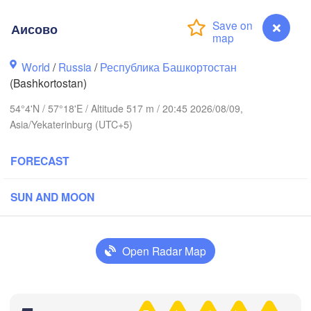
Аисово
World
/
Russia
/
Республика Башкортостан
Пермь

Нижний Тагил

(Perm)
(Bashkortostan)
(Nizhny Tagil)
54°4'N / 57°18'E / Altitude 517 m / 20:45 2026/08/09,
Asia/Yekaterinburg (UTC+5)
Ижевск

Екатеринбург

(Izhevsk)
(Yekaterinburg)
FORECAST
Нефтекамск

(Neftekamsk)
SUN AND MOON
е Челны

ye Chelny)
Златоуст

Челябинск

(Zlatoust)
(Chelyabins
Open Radar Map
Уфа

(Ufa)
Аисово