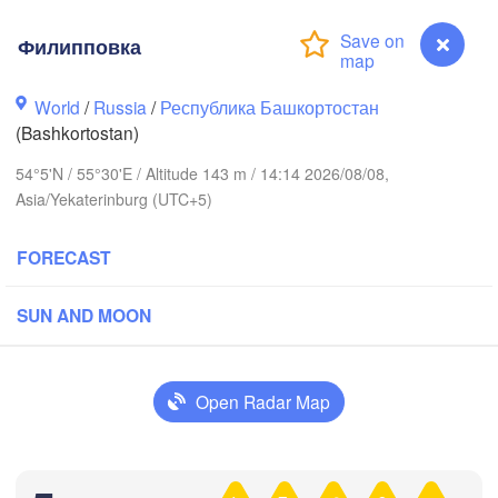
Филипповка
World
/
Russia
/
Республика Башкортостан
Пермь

Нижний Таг
(Perm)
(Bashkortostan)
(Nizhny Ta
54°5'N / 55°30'E / Altitude 143 m / 14:14 2026/08/08,
Asia/Yekaterinburg (UTC+5)
Ижевск

Екате
(Izhevsk)
(Yekat
FORECAST
Нефтекамск

(Neftekamsk)
SUN AND MOON
Набережные Челны

(Naberezhnye Chelny)
Златоуст

(Zlatoust)
Open Radar Map
Уфа

(Ufa)
Филипповка