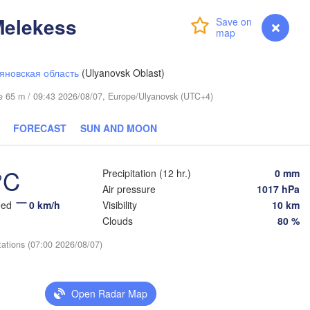
Melekess
Login
Premium
myVentusky
Forecast
яновская область
(Ulyanovsk Oblast)
ude 65 m / 09:43 2026/08/07, Europe/Ulyanovsk (UTC+4)
гил

FORECAST
SUN AND MOON
agil)
Тюмень

°C
Precipitation (12 hr.)
0 mm
(Tyumen)
теринбург

Air pressure
1017 hPa
aterinburg)
eed
0 km/h
Visibility
10 km
Clouds
80 %
tations (07:00 2026/08/07)
Курган

(Kurgan)


Челябинск

)
(Chelyabinsk)
Петропавл

Open Radar Map
(Petropavl)