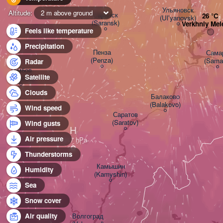
Ульяновск

Altitude:
2 m above ground
Саранск

(Ul'yanovsk)
(Saransk)
Verkhniy Mel
Feels like temperature
Precipitation
Пенза

Самара
(Penza)
(Sama
Radar
Тамбов

Satellite
(Tambov)
Clouds
Балаково

(Balakovo)
Wind speed
Саратов

(Saratov)
Wind gusts
H
Air pressure
Thunderstorms
Камышин

Humidity
(Kamyshin)
Sea
Snow cover
Волгоград

Air quality