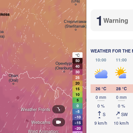
(Ufa)
1
ekess
Warning
Стерлитамак

(Sterlitamak)
Магнитогорск

(Magnitogorsk)


ra)
WEATHER FOR THE 
°C
10:00
11:00
50
Оренбург

40
(Orenburg)
30
Орск

Орал

25
(Orsk)
(Oral)
20
26 °C
28 °C
15
10
Ақтөбе

0 mm
0 mm
(Aktobe)
5
0 %
0 %
0
Weather Fronts
−5
S
SW
−10
Webcams
9 km/h
10 km/h
−15
−20
Wind Animation: