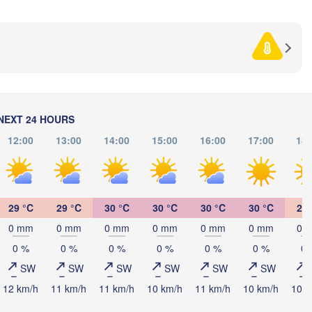
H
Көкшетау

Қостанай

(Kökşetaw
(Kostanay)
NEXT 24 HOURS
12:00
13:00
14:00
15:00
16:00
17:00
18:
29 °C
29 °C
30 °C
30 °C
30 °C
30 °C
29 
0 mm
0 mm
0 mm
0 mm
0 mm
0 mm
0 
0 %
0 %
0 %
0 %
0 %
0 %
0 
SW
SW
SW
SW
SW
SW
12 km/h
11 km/h
11 km/h
10 km/h
11 km/h
10 km/h
10 k