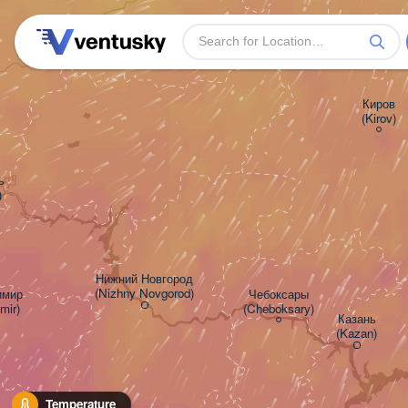
Киров

(Kirov)


)
Нижний Новгород

(Nizhny Novgorod)
мир

Чебоксары

mir)
(Cheboksary)
Казань

(Kazan)
Temperature