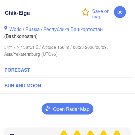
(Berezniki)
Chik-Elga
World
/
Russia
/
Республика Башкортостан
Пермь

(Bashkortostan)
Нижний Тагил

(Perm)
(Nizhny Tagil)
54°17'N / 56°51'E / Altitude 156 m / 00:23 2026/08/09,
Asia/Yekaterinburg (UTC+5)
Ижевск

Екатеринбург

(Izhevsk)
(Yekaterinburg)
FORECAST
Нефтекамск

SUN AND MOON
(Neftekamsk)
жные Челны

zhnye Chelny)
Златоуст

Челябинс
Open Radar Map
(Zlatoust)
(Chelyabi
Уфа

(Ufa)
H
Chik-Elga