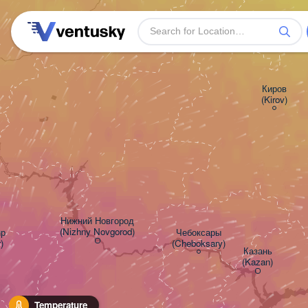
Киров

(Kirov)
Нижний Новгород

(Nizhny Novgorod)


Чебоксары

)
(Cheboksary)
Казань

(Kazan)
Temperature