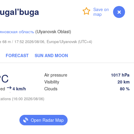
yugal'buga
Login
Premium
myVentusky
Forecast
яновская область
(Ulyanovsk Oblast)
ude 68 m / 17:52 2026/08/06, Europe/Ulyanovsk (UTC+4)
FORECAST
SUN AND MOON
л

l)
°C
Air pressure
1017 hPa
Тюмень

(Tyumen)
Visibility
20 km
инбург

rinburg)
eed
4 km/h
Clouds
80 %
tations (16:00 2026/08/06)
Курган

Open Radar Map
(Kurgan)
Челябинск

(Chelyabinsk)
Петропавл
