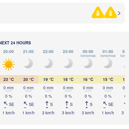
(Petropavl)
Көкшетау

Қостанай

(Kökşetaw)
(Kostanay)
NEXT 24 HOURS
20:00
21:00
22:00
23:00
00:00
01:00
02:
tomorrow
tomorrow
tomo
23 °C
20 °C
19 °C
18 °C
16 °C
15 °C
15 
0 mm
0 mm
0 mm
0 mm
0 mm
0 mm
0 
0 %
0 %
0 %
0 %
0 %
0 %
0 
SE
SE
S
S
S
SE
1 km/h
1 km/h
3 km/h
3 km/h
3 km/h
1 km/h
3 k