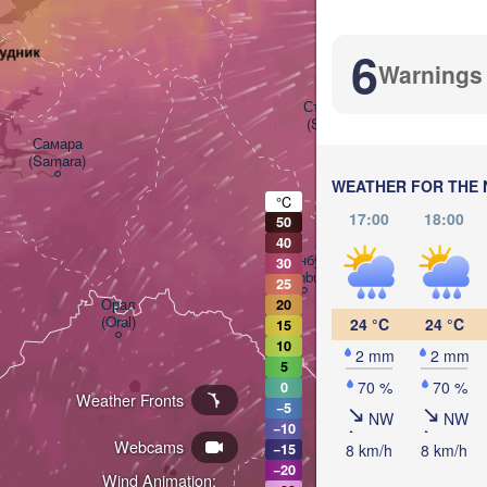
Уфа

(Ufa)
6
удник
Warnings
Стерлитамак

(Sterlitamak)
Магни
(Magn
Самара

(Samara)
WEATHER FOR THE 
°C
17:00
18:00
50
40
Оренбург

30
(Orenburg)
25
Орск

Орал

20
(Orsk
(Oral)
24 °C
24 °C
15
10
2 mm
2 mm
5
Ақтөбе

70 %
70 %
0
(Aktobe)
Weather Fronts
−5
NW
NW
−10
Webcams
8 km/h
8 km/h
−15
−20
Wind Animation: