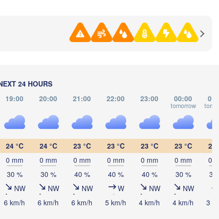
П
(
тогорск

itogorsk)
Қостанай

(Kostanay)
NEXT 24 HOURS
19:00
20:00
21:00
22:00
23:00
00:00
01:
tomorrow
tomo
)
24 °C
24 °C
23 °C
23 °C
23 °C
23 °C
22 
0 mm
0 mm
0 mm
0 mm
0 mm
0 mm
0 
30 %
30 %
40 %
40 %
40 %
30 %
30
NW
NW
NW
W
NW
NW
6 km/h
6 km/h
6 km/h
5 km/h
4 km/h
4 km/h
3 k