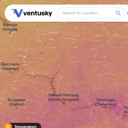
Вологда

(Vologda)
Ярославль

(Yaroslavl)
Нижний Новгород

(Nizhny Novgorod)
Владимир

Чебоксары

(Vladimir)
(Cheboksary)
Ка
(K
Temperature