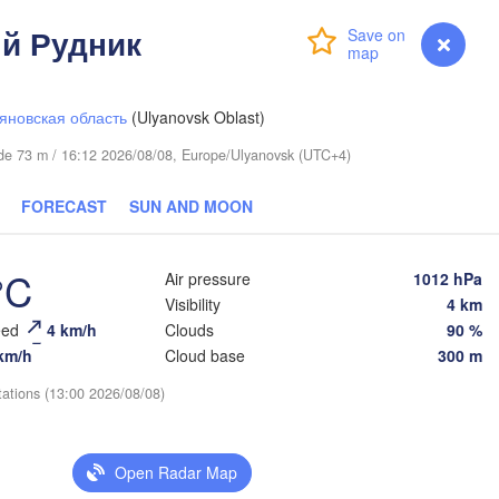
й Рудник
Login
Premium
myVentusky
Forecast
яновская область
(Ulyanovsk Oblast)
tude 73 m / 16:12 2026/08/08, Europe/Ulyanovsk (UTC+4)
FORECAST
SUN AND MOON
Нижний Тагил

(Nizhny Tagil)
°C
Air pressure
1012 hPa
Тюмень

Visibility
4 km
(Tyumen)
Екатеринбург

eed
4 km/h
Clouds
90 %
(Yekaterinburg)
km/h
Cloud base
300 m
tations (13:00 2026/08/08)
Курган

(Kurgan)
Open Radar Map
Златоуст

Челябинск

(Zlatoust)
(Chelyabinsk)