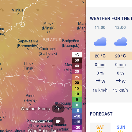
Смоленск

(Smolensk)
Vilnius
WEATHER FOR THE 
Мінск

Магілёў

11:00
12:00
(Minsk)
(Mahilioŭ)
а

na)
BELARUS
Бабруйск

Баранавічы

(Babrujsk)
(Baranavičy)
Салігорск

(Salihorsk)
°C
20 °C
20 °C
Гомель

50
(Homieĺ)
Пінск



0 mm
0 mm
Мазыр

40
(Pinsk)
t)
(Mazyr)
30
0 %
0 %
Чернігів

25
W
W
(Chernihiv)
20
15
16 km/h
15 km/h
10
Рівне

Київ

5
(Rivne)
Житомир

(Kyiv)
0
(Zhytomyr)
Weather Fronts
−5
вів

FORECAST
viv)
−10
Черкаси

Хмельницький

Webcams
−15
Вінниця

(Cherkasy)
(Khmelnytskyi)
SAT
SUN
−20
Кременчу
(Vinnytsia)
Wind Animation:
но-Франківськ
