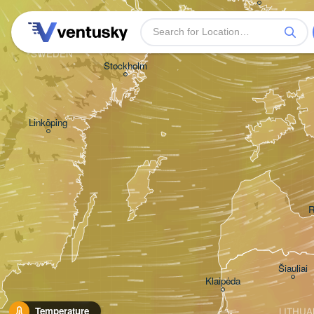
SWEDEN
Stockholm
Linköping
R
Šiauliai
Klaipėda
Temperature
LITHUA