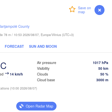
Login
Premium
myVentusky
Forecast
Вологда

Череповец

(Vologda)
arijampolė County
(Cherepovets)
tude 78 m / 10:53 2026/08/07, Europe/Vilnius (UTC+3)
FORECAST
SUN AND MOON
Ярославль

(Yaroslavl)
°C
Air pressure
1017 hPa
Visibility
50 km
Тверь

eed
14 km/h
Clouds
50 %
(Tver)
Cloud base
3000 m
Нижний
(Nizhn
Владимир

tations (10:00 2026/08/07)
(Vladimir)
Москва

(Moscow)
Open Radar Map