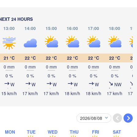
Рязань

(Ryazan)
Тула

NEXT 24 HOURS
(Tula)
13:00
14:00
15:00
16:00
17:00
18:00
19:
Брянск

(Bryansk)
Орёл

(Oryol)
Тамбов

Липецк

(Tambov)
21 °C
22 °C
22 °C
22 °C
22 °C
22 °C
21 
(Lipetsk)
0 mm
0 mm
0 mm
0 mm
0 mm
0 mm
0 
Курск

0 %
0 %
0 %
0 %
0 %
0 %
0 
Воронеж

(Kursk)
(Voronezh)
Старый Оскол

W
W
W
W
W
NW
(Stary Oskol)
Суми

15 km/h
17 km/h
17 km/h
18 km/h
18 km/h
17 km/h
17 k
(Sumy)
Харків

(Kharkiv)
Полтава

(Poltava)
MON
TUE
WED
THU
FRI
SAT
к
