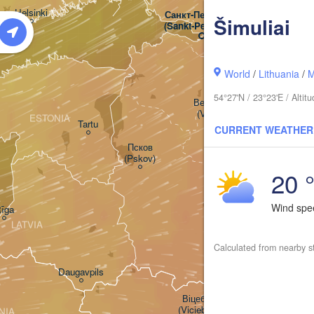
Helsinki
Санкт-Петербург

Šimuliai
(Sankt-Peterburg)
World
/
Lithuania
/
M
54°27'N / 23°23'E / Alti
Великий Новгород

(Veliky Novgorod)
ESTONIA
Tartu
CURRENT WEATHER
Псков

(Pskov)
20 
Wind sp
īga
LATVIA
Calculated from nearby s
Daugavpils
Віцебск

(Viciebsk)
NIA