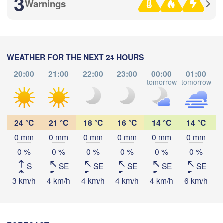
3
Warnings
Стерлитамак

Магнитогорск

(Sterlitamak)
(Magnitogorsk)
WEATHER FOR THE NEXT 24 HOURS
20:00
21:00
22:00
23:00
00:00
01:00
tomorrow
tomorrow
to
Download App
Оренбург

(Orenburg)
Орск

Temperature
(Orsk)
24 °C
21 °C
18 °C
16 °C
14 °C
14 °C
0 mm
0 mm
0 mm
0 mm
0 mm
0 mm
Ақтөбе

2 m above ground
(Aktobe)
0 %
0 %
0 %
0 %
0 %
0 %
S
SE
SE
SE
SE
SE
Tu
We
Th
Fr
Sa
Su
Mo
3 km/h
4 km/h
4 km/h
4 km/h
4 km/h
6 km/h
6
Aug 04
Aug 05
Aug 06
Aug 07
Aug 08
Aug 09
Aug 10
11
12
13
14
15
16
17
:00
:00
:00
:00
:00
:00
:00