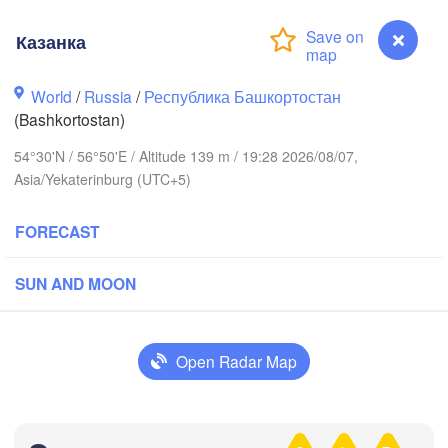
Березники

(Berezniki)
Казанка
World
/
Russia
/
Республика Башкортостан
(Bashkortostan)
Пермь

Нижний Тагил

(Perm)
(Nizhny Tagil)
54°30'N / 56°50'E / Altitude 139 m / 19:28 2026/08/07,
Asia/Yekaterinburg (UTC+5)
Ижевск

Екатеринбург

FORECAST
(Izhevsk)
(Yekaterinburg)
SUN AND MOON
Нефтекамск

(Neftekamsk)
жные Челны

zhnye Chelny)
Open Radar Map
Златоуст

Челябин
(Zlatoust)
(Chelyab
Уфа

(Ufa)
Казанка