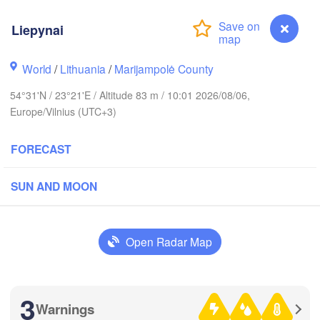
olm
Liepynai
World
/
Lithuania
/
Marijampolė County
ESTONIA
Tartu
54°31'N / 23°21'E / Altitude 83 m / 10:01 2026/08/06,
Пск
Europe/Vilnius (UTC+3)
(Ps
FORECAST
Rīga
SUN AND MOON
LATVIA
Šiauliai
Daugavpils
Open Radar Map
Klaipėda
LITHUANIA
Калининград

3
(Kaliningrad)
Vilnius
Warnings
Liepynai