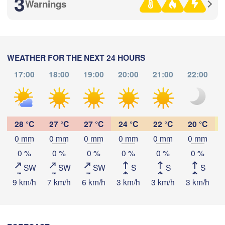
3
Warnings
Стерлитамак

Магнитогорск

(Sterlitamak)
(Magnitogorsk)
WEATHER FOR THE NEXT 24 HOURS
17:00
18:00
19:00
20:00
21:00
22:00
Download App
Оренбург

(Orenburg)
Орск



Temperature
(Orsk)
)
28 °C
27 °C
27 °C
24 °C
22 °C
20 °C
0 mm
0 mm
0 mm
0 mm
0 mm
0 mm
Ақтөбе

2 m above ground
0 %
0 %
0 %
0 %
0 %
0 %
(Aktobe)
SW
SW
SW
S
S
S
Tu
We
Th
Fr
Sa
Su
Mo
9 km/h
7 km/h
6 km/h
3 km/h
3 km/h
3 km/h
3
Aug 04
Aug 05
Aug 06
Aug 07
Aug 08
Aug 09
Aug 10
09
10
11
12
13
14
15
:00
:00
:00
:00
:00
:00
:00