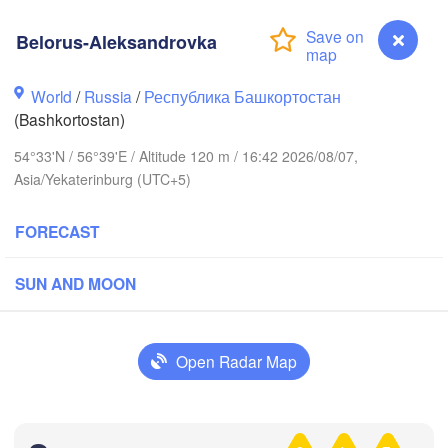
Березники

(Berezniki)
Belorus-Aleksandrovka
World
/
Russia
/
Республика Башкортостан
(Bashkortostan)
Пермь

Нижний Тагил

(Perm)
54°33'N / 56°39'E / Altitude 120 m / 16:42 2026/08/07,
(Nizhny Tagil)
Asia/Yekaterinburg (UTC+5)
Ижевск

Екатеринбург
FORECAST
(Izhevsk)
(Yekaterinburg
SUN AND MOON
Нефтекамск

(Neftekamsk)
ежные Челны

ezhnye Chelny)
Open Radar Map
Златоуст

Челяби
(Zlatoust)
(Chelya
Belorus-Aleksandrovka