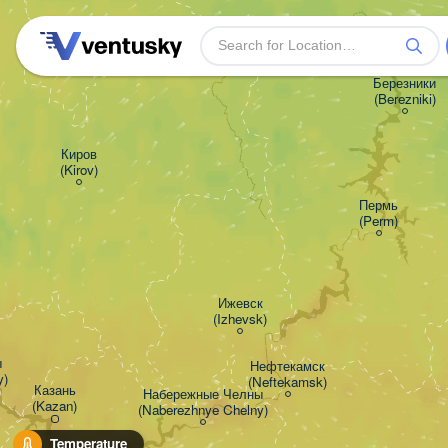
Березники

(Berezniki)
Киров

(Kirov)
Пермь

(Perm)
Ижевск

(Izhevsk)


Нефтекамск

y)
(Neftekamsk)
Казань

Набережные Челны

(Kazan)
(Naberezhnye Chelny)
Temperature