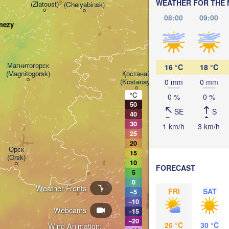
WEATHER FOR THE 
(Zlatoust)
(Chelyabinsk)
08:00
09:00
mezy
Магнитогорск

16 °C
18 °C
(Magnitogorsk)
Қостанай

(Kostanay)
0 mm
0 mm
°C
0 %
0 %
50
SE
S
40
30
1 km/h
3 km/h
25
20
Орск

15
(Orsk)
10
FORECAST
5
0
Weather Fronts
FRI
SAT
−5
−10
Webcams
−15
−20
26 °C
30 °C
Wind Animation: