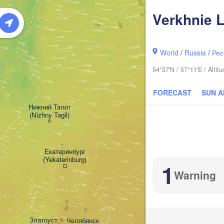
Verkhnie 
World
/
Russia
/
Рес
54°37'N / 57°11'E / Alti
FORECAST
SUN 
Нижний Тагил

(Nizhny Tagil)
Тюмень

(Tyumen)
Екатеринбург

(Yekaterinburg)
1
Warning
Курган

(Kurgan)
Златоуст

Челябинск
