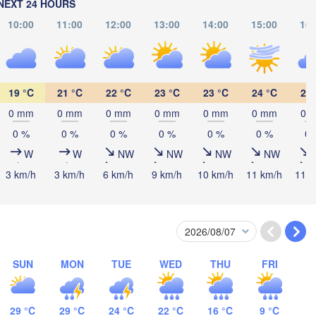
NEXT 24 HOURS
Омск

Петропавл

(Omsk)
(Petropavl)
10:00
11:00
12:00
13:00
14:00
15:00
16:
19 °C
21 °C
22 °C
23 °C
23 °C
24 °C
24 
Көкшетау

(Kökşetaw)
0 mm
0 mm
0 mm
0 mm
0 mm
0 mm
0 
0 %
0 %
0 %
0 %
0 %
0 %
0 
Павлодар
W
W
NW
NW
NW
NW
(Pavlodar
3 km/h
3 km/h
6 km/h
9 km/h
10 km/h
11 km/h
11 k
Екібастұз

(Ekibastuz)
Астана

(Astana)
SUN
MON
TUE
WED
THU
FRI
Қарағанды

(Qarağandy)
29 °C
29 °C
24 °C
22 °C
16 °C
9 °C