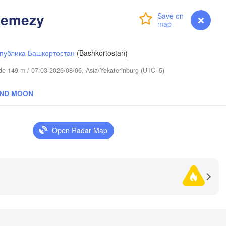
Lemezy
Login
Premium
myVentusky
Forecast
публика Башкортостан
(Bashkortostan)
tude 149 m / 07:03 2026/08/06, Asia/Yekaterinburg (UTC+5)
AND MOON
Open Radar Map