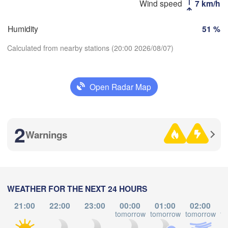
Wind speed
7 km/h
Стерлитамак

Humidity
51 %
Магнитогорск

(Sterlitamak)
(Magnitogorsk)
Calculated from nearby stations (20:00 2026/08/07)
Open Radar Map
Download App
Оренбург

(Orenburg)
Temperature
Орск

ал

(Orsk)
2
ral)
Warnings
2 m above ground
Ақтөбе

(Aktobe)
Tu
We
Th
Fr
Sa
Su
Mo
Aug 04
Aug 05
Aug 06
Aug 07
Aug 08
Aug 09
Aug 10
WEATHER FOR THE NEXT 24 HOURS
21:00
22:00
23:00
00:00
01:00
02:00
12
13
14
15
16
17
18
:00
:00
:00
:00
:00
:00
:00
tomorrow
tomorrow
tomorrow
to