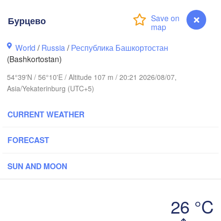
Березники

(Berezniki)
Бурцево
World
/
Russia
/
Республика Башкортостан
(Bashkortostan)
Пермь

Нижний Тагил

54°39'N / 56°10'E / Altitude 107 m / 20:21 2026/08/07,
(Perm)
(Nizhny Tagil)
Asia/Yekaterinburg (UTC+5)
CURRENT WEATHER
Ижевск

Екатеринбу
(Izhevsk)
(Yekaterin
FORECAST
Нефтекамск

(Neftekamsk)
бережные Челны

SUN AND MOON
berezhnye Chelny)
Златоуст

Чел
(Zlatoust)
(Che
26 °C
Бурцево