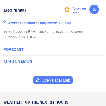
Medininkai
ckholm
World
/
Lithuania
/
Marijampolė County
ESTONIA
Tartu
54°39'N / 22°49'E / Altitude 47 m / 10:27 2026/08/09,
Europe/Vilnius (UTC+3)
FORECAST
Rīga
SUN AND MOON
LATVIA
Šiauliai
Open Radar Map
Daugavpils
Klaipėda
LITHUANIA
Калининград

Medininkai
WEATHER FOR THE NEXT 24 HOURS
(Kaliningrad)
Vilnius