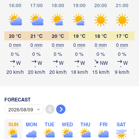
Gdańsk
16:00
17:00
18:00
19:00
20:00
21:00
Мінск

Гродна

(Minsk
Olsztyn
(Hrodna)
BELA
Баранавічы

szcz
(Baranavičy)
Салігорск
20 °C
21 °C
20 °C
19 °C
18 °C
17 °C
(Salihors
0 mm
0 mm
0 mm
0 mm
0 mm
0 mm
Пінск

Брэст

Download App
Warszawa
0 %
0 %
0 %
0 %
0 %
0 %
(Pinsk)
(Brest)
W
W
W
W
NW
W
Łódź
POLAND
Temperature
20 km/h
20 km/h
20 km/h
18 km/h
15 km/h
9 km/h
8
Lublin
Рівне

2 m above ground
(Rivne)
(
FORECAST
Львів

Kraków
Rzeszów
We
Th
Fr
Sa
Su
Mo
Tu
(Lviv)
Хмельницький

Aug 05
Aug 06
Aug 07
Aug 08
Aug 09
Aug 10
Aug 11
В
(Khmelnytskyi)
(V
Івано-Франківськ

SUN
MON
TUE
WED
THU
FRI
SAT
S
10
11
12
13
14
15
16
(Ivano-Frankivsk)
:00
:00
:00
:00
:00
:00
:00
Košice
Чернівці

SLOVAKIA