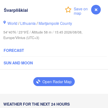
Švarpliškiai
holm
World
/
Lithuania
/
Marijampolė County
ESTONIA
Tartu
54°40'N / 23°9'E / Altitude 58 m / 15:45 2026/08/08,
Europe/Vilnius (UTC+3)
П
(
FORECAST
Rīga
SUN AND MOON
LATVIA
Šiauliai
Open Radar Map
Daugavpils
Klaipėda
LITHUANIA
Калининград

Švarpliškiai
WEATHER FOR THE NEXT 24 HOURS
(Kaliningrad)
Vilnius