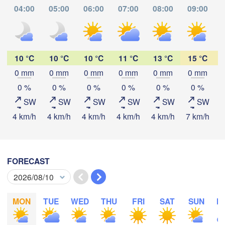
Gdańsk
04:00
05:00
06:00
07:00
08:00
09:00
Мінск
Гродна

(Mins
Olsztyn
(Hrodna)
H
BEL
Баранавічы

oszcz
(Baranavičy)
10 °C
10 °C
10 °C
11 °C
13 °C
15 °C
Салігор
(Saliho
0 mm
0 mm
0 mm
0 mm
0 mm
0 mm
Пінск

Брэст

Download App
0 %
0 %
0 %
0 %
0 %
0 %
Warszawa
(Pinsk)
(Brest)
SW
SW
SW
SW
SW
SW
Łódź
POLAND
Temperature
4 km/h
4 km/h
4 km/h
4 km/h
4 km/h
7 km/h
7
Lublin
Рівне

2 m above ground
(Rivne)
FORECAST
Львів

Th
Kraków
Fr
Sa
Su
Mo
Tu
We
Rzeszów
(Lviv)
Хмельницький
Aug 06
Aug 07
Aug 08
Aug 09
Aug 10
Aug 11
Aug 12
(Khmelnytsky
Івано-Франківськ

MON
TUE
WED
THU
FRI
SAT
SUN
M
22
23
00
01
02
03
04
(Ivano-Frankivsk)
:00
:00
:00
:00
:00
:00
:00
Košice
Чернівці

SLOVAKIA