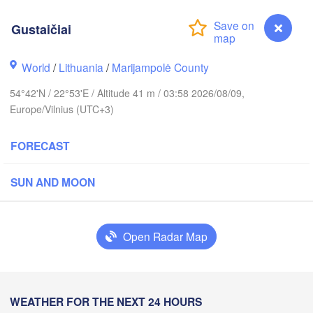
Gustaičiai
ckholm
World
/
Lithuania
/
Marijampolė County
ESTONIA
Tartu
54°42'N / 22°53'E / Altitude 41 m / 03:58 2026/08/09,
Europe/Vilnius (UTC+3)
FORECAST
Rīga
SUN AND MOON
LATVIA
Šiauliai
Open Radar Map
Daugavpils
Klaipėda
LITHUANIA
Калининград

Gustaičiai
WEATHER FOR THE NEXT 24 HOURS
(Kaliningrad)
Vilnius