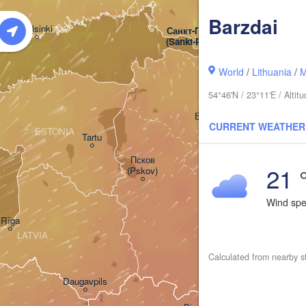
Barzdai
Helsinki
Санкт-Петербург

(Sankt-Peterburg)
World
/
Lithuania
/
M
54°46'N / 23°11'E / Alti
Великий Новгород

CURRENT WEATHER
(Veliky Novgorod)
ESTONIA
Tartu
Псков

21 
(Pskov)
Wind sp
Rīga
LATVIA
Calculated from nearby s
Daugavpils