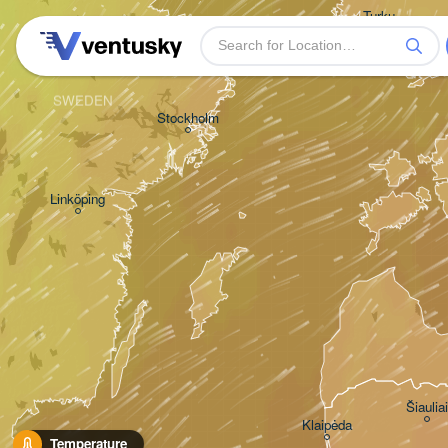
Turku
SWEDEN
Stockholm
Linköping
Šiauliai
Klaipėda
Temperature