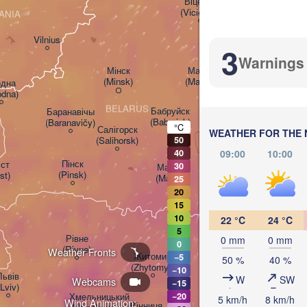
Віцебск

(Viciebsk)
ANIA
Смоленск

(Smolensk)
Vilnius
3
Warnings
Мінск

Магілёў

(Minsk)
(Mahilioŭ)
дна

odna)
BELARUS
Бабруйск

Баранавічы

(Babrujsk)
(Baranavičy)
°C
Салігорск

WEATHER FOR THE 
(Salihorsk)
50
Гомель

09:00
10:00
40
(Homieĺ)
Пінск

т

30
Мазыр

(Pinsk)
st)
(Mazyr)
25
20
Чернігів

15
(Chernihiv)
10
22 °C
24 °C
5
Рівне

0 mm
0 mm
0
Київ

(Rivne)
Weather Fronts
Житомир

(Kyiv)
−5
50 %
40 %
(Zhytomyr)
−10
ьвів

W
SW
Webcams
−15
(Lviv)
Черкаси

Хмельницький

−20
5 km/h
8 km/h
Wind Animation:
Вінниця

(Cherkasy)