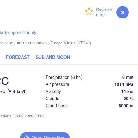
Login
Premium
myVentusky
Forecast
arijampolė County
Вологда

Череповец

(Vologda)
(Cherepovets)
tude 51 m / 08:10 2026/08/06, Europe/Vilnius (UTC+3)
FORECAST
SUN AND MOON
°C
Precipitation (6 hr.)
0 mm
Ярославль

(Yaroslavl)
Air pressure
1014 hPa
eed
4 km/h
Visibility
14 km
Тверь

Clouds
90 %
(Tver)
Cloud base
5000 m
Нижн
(Niz
Владимир

tations (06:00 2026/08/06)
(Vladimir)
Москва

(Moscow)
Open Radar Map