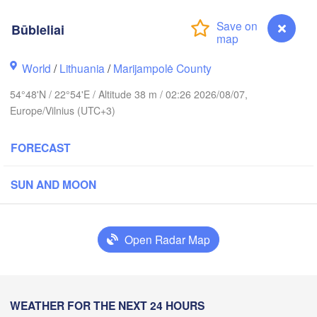
Būbleliai
kholm
World
/
Lithuania
/
Marijampolė County
ESTONIA
54°48'N / 22°54'E / Altitude 38 m / 02:26 2026/08/07,
Tartu
Europe/Vilnius (UTC+3)
FORECAST
SUN AND MOON
Rīga
LATVIA
Open Radar Map
Šiauliai
Daugavpils
Klaipėda
LITHUANIA
Калининград

Būbleliai
WEATHER FOR THE NEXT 24 HOURS
(Kaliningrad)
Vilnius