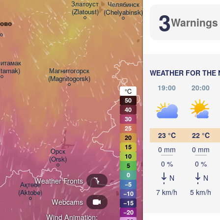
(Kurgan
Златоуст

Челябинск

3
(Zlatoust)
(Chelyabinsk)
Warnings
рово
итамак

litamak)
Магнитогорск

WEATHER FOR THE 
(Magnitogorsk)
Қостанай

(Kostanay)
19:00
20:00
°C
50
40
30
25
23 °C
22 °C
20
15
0 mm
0 mm
Орск

10
(Orsk)
0 %
0 %
5
0
N
N
Weather Fronts
Ақтөбе

−5
7 km/h
5 km/h
(Aktobe)
−10
Webcams
−15
−20
Wind Animation: