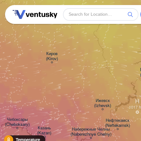
Киров

(Kirov)
H
Ижевск

(Izhevsk)
Чебоксары

Нефтекамск

(Cheboksary)
(Neftekamsk)
Казань

Набережные Челны

(Kazan)
(Naberezhnye Chelny)
Temperature