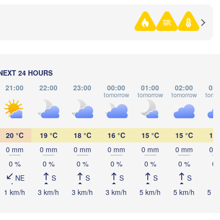
)
Омск

Петропавл

(Omsk)
(Petropavl)
NEXT 24 HOURS
Көкшетау

(Kökşetaw)
21:00
22:00
23:00
00:00
01:00
02:00
03:
tomorrow
tomorrow
tomorrow
tomo
Екібаст
20 °C
19 °C
18 °C
16 °C
15 °C
15 °C
15 
(Ekibas
0 mm
0 mm
0 mm
0 mm
0 mm
0 mm
0 
Астана

(Astana)
0 %
0 %
0 %
0 %
0 %
0 %
0 
NE
S
S
S
S
S
1 km/h
3 km/h
3 km/h
3 km/h
5 km/h
5 km/h
5 k
Қарағанды

(Qarağandy)