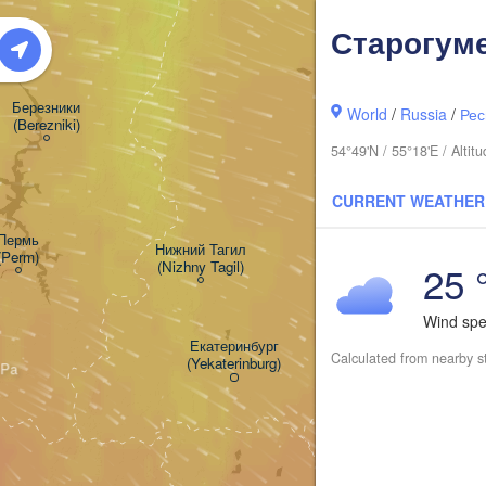
Старогум
Березники

World
/
Russia
/
Рес
(Berezniki)
54°49'N / 55°18'E / Alti
CURRENT WEATHER
Пермь

Нижний Тагил

(Perm)
25 
(Nizhny Tagil)
Тюмен
Wind sp
(Tyum
Екатеринбург

Calculated from nearby s
(Yekaterinburg)
Курган