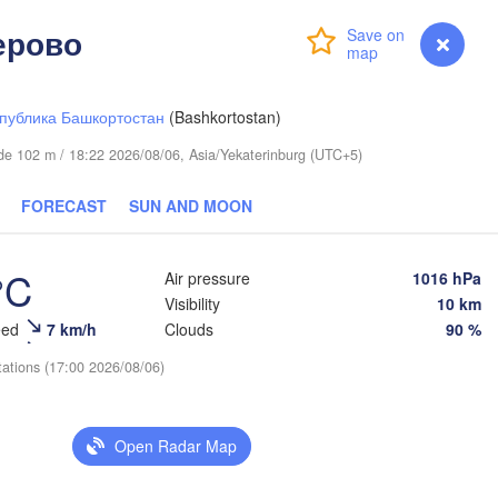
ерово
Login
Premium
myVentusky
Forecast
публика Башкортостан
(Bashkortostan)
tude 102 m / 18:22 2026/08/06, Asia/Yekaterinburg (UTC+5)
FORECAST
SUN AND MOON
°C
Air pressure
1016 hPa
Visibility
10 km
ь

eed
7 km/h
Clouds
90 %
en)
tations (17:00 2026/08/06)
Open Radar Map

