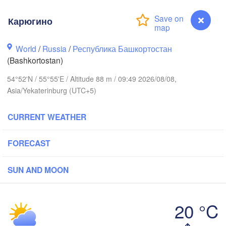
Березники

Карюгино
(Berezniki)
World
/
Russia
/
Республика Башкортостан
(Bashkortostan)
Пермь

54°52'N / 55°55'E / Altitude 88 m / 09:49 2026/08/08,
Нижний Тагил
(Perm)
Asia/Yekaterinburg (UTC+5)
(Nizhny Tagil
CURRENT WEATHER
Ижевск

Екатерин
(Izhevsk)
(Yekateri
FORECAST
Нефтекамск

(Neftekamsk)
SUN AND MOON
Набережные Челны

Naberezhnye Chelny)
Златоуст

Ч
20 °C
(Zlatoust)
(C
Карюгино