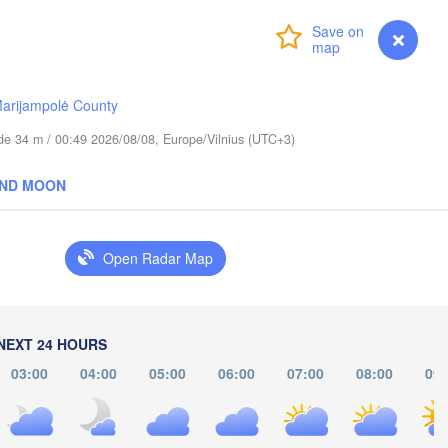
Login
Premium
myVentusky
Forecast
arijampolė County
Вологда

Череповец

(Vologda)
tude 34 m / 00:49 2026/08/08, Europe/Vilnius (UTC+3)
(Cherepovets)
AND MOON
Open Radar Map
Ярославль

(Yaroslavl)
Тверь

(Tver)
NEXT 24 HOURS
Ни
03:00
04:00
05:00
06:00
07:00
08:00
09:
(N
Владимир

(Vladimir)
Москва

(Moscow)