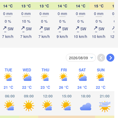
14 °C
13 °C
13 °C
14 °C
14 °C
15 °C
16 
0 mm
0 mm
0 mm
0 mm
0 mm
0 mm
0 
Рязань

(Ryazan)
0 %
10 %
0 %
0 %
0 %
0 %
0 
Тула

(Tula)
SW
SW
SW
SW
SW
SW
7 km/h
7 km/h
7 km/h
9 km/h
10 km/h
10 km/h
12 k
Брянск

(Bryansk)
Орёл

(Oryol)
Тамбов

Липецк

(Tambov)
(Lipetsk)
TUE
WED
THU
FRI
SAT
SUN
Курск

Воронеж

(Kursk)
(Voronezh)
Старый Оскол

(Stary Oskol)
21 °C
22 °C
23 °C
26 °C
24 °C
22 °C
Суми

(Sumy)
06:00
09:00
12:00
15:00
18:00
21:00
Харків

(Kharkiv)
Полтава

(Poltava)