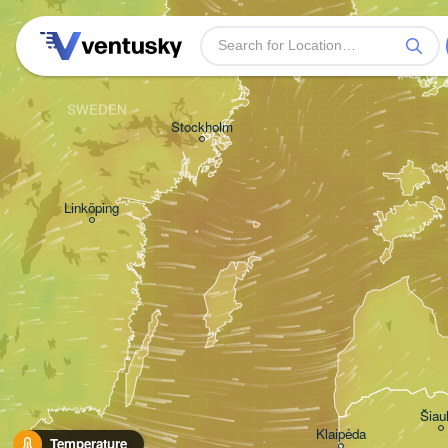
Turku
SWEDEN
Stockholm
Linköping
Šiaul
Klaipėda
Temperature