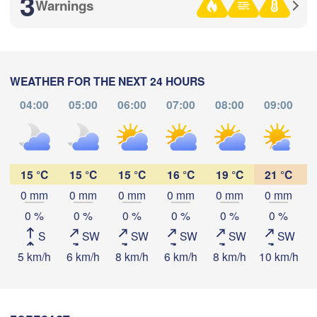
3
H
Warnings
Стерлитамак

Магнитогорск

(Sterlitamak)
а

(Magnitogorsk)
WEATHER FOR THE NEXT 24 HOURS
ra)
04:00
05:00
06:00
07:00
08:00
09:00
Download App
Оренбург

Temperature
(Orenburg)
15 °C
15 °C
15 °C
16 °C
19 °C
21 °C
Орск

Орал

(Orsk)
(Oral)
0 mm
0 mm
0 mm
0 mm
0 mm
0 mm
2 m above ground
0 %
0 %
0 %
0 %
0 %
0 %
Ақтөбе

S
SW
SW
SW
SW
SW
Mo
Tu
We
Th
Fr
Sa
Su
(Aktobe)
5 km/h
6 km/h
8 km/h
6 km/h
8 km/h
10 km/h
1
Aug 03
Aug 04
Aug 05
Aug 06
Aug 07
Aug 08
Aug 09
20
21
22
23
00
01
02
:00
:00
:00
:00
:00
:00
:00