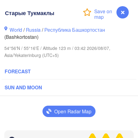
Старые Тукмаклы
Березники

(Berezniki)
World
/
Russia
/
Республика Башкортостан
(Bashkortostan)
54°56'N / 55°16'E / Altitude 123 m / 03:42 2026/08/07,
Пермь

Нижний Т
Asia/Yekaterinburg (UTC+5)
(Perm)
(Nizhny 
FORECAST
Ижевск

Екат
(Izhevsk)
(Yek
SUN AND MOON
Нефтекамск

(Neftekamsk)
Набережные Челны

Open Radar Map
(Naberezhnye Chelny)
Златоуст
(Zlatous
Старые Тукмаклы