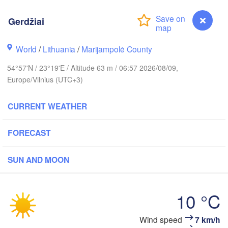
Gerdžiai
olm
World
/
Lithuania
/
Marijampolė County
54°57'N / 23°19'E / Altitude 63 m / 06:57 2026/08/09,
ESTONIA
Tartu
Europe/Vilnius (UTC+3)
Пс
(P
CURRENT WEATHER
FORECAST
Rīga
LATVIA
SUN AND MOON
Šiauliai
Daugavpils
Klaipėda
10 °C
LITHUANIA
Wind speed
7 km/h
Gerdžiai
Калининград
