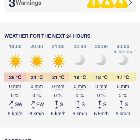
3
(Ufa)
Warnings
Стерлитамак

Магнитогорск

(Sterlitamak)
(Magnitogorsk)
WEATHER FOR THE NEXT 24 HOURS
19:00
20:00
21:00
22:00
23:00
00:00
tomorrow
to
Download App
Оренбург

Temperature
(Orenburg)
26 °C
24 °C
21 °C
19 °C
18 °C
17 °C
Орск

(Orsk)
0 mm
0 mm
0 mm
0 mm
0 mm
0 mm
2 m above ground
0 %
0 %
0 %
0 %
0 %
0 %
Ақтөбе

SW
SW
S
S
S
S
Tu
We
Th
Fr
Sa
Su
Mo
(Aktobe)
9 km/h
6 km/h
5 km/h
5 km/h
5 km/h
5 km/h
5
Aug 04
Aug 05
Aug 06
Aug 07
Aug 08
Aug 09
Aug 10
11
12
13
14
15
16
17
:00
:00
:00
:00
:00
:00
:00