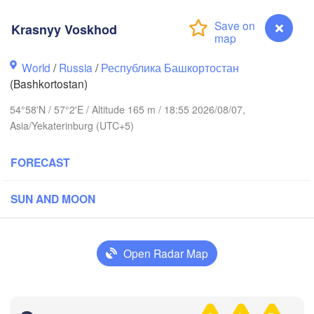
Krasnyy Voskhod
Березники

(Berezniki)
World
/
Russia
/
Республика Башкортостан
(Bashkortostan)
54°58'N / 57°2'E / Altitude 165 m / 18:55 2026/08/07,
Пермь

Нижний Тагил

Asia/Yekaterinburg (UTC+5)
(Perm)
(Nizhny Tagil)
FORECAST
Ижевск

Екатеринбург

(Izhevsk)
(Yekaterinburg)
SUN AND MOON
Нефтекамск

(Neftekamsk)
ные Челны

Open Radar Map
hnye Chelny)
Златоуст

Челябинск
(Zlatoust)
(Chelyabin
Krasnyy Voskhod
Уфа
