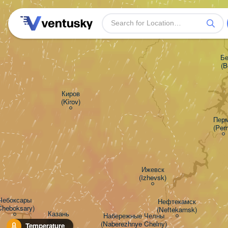
Бе
(B
Киров

(Kirov)
Пермь
(Per
Ижевск

(Izhevsk)
Чебоксары

Нефтекамск

Cheboksary)
(Neftekamsk)
Казань

Набережные Челны

(Kazan)
(Naberezhnye Chelny)
Temperature