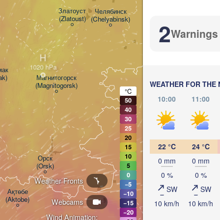
(Kurgan)
Златоуст

Челябинск

(Zlatoust)
(Chelyabinsk)
2
й
Warnings
H
к

ak)
Магнитогорск

WEATHER FOR THE 
(Magnitogorsk)
Қостанай

°C
(Kostanay)
10:00
11:00
50
40
30
25
20
22 °C
24 °C
15
10
Орск

0 mm
0 mm
(Orsk)
5
0 %
0 %
0
Weather Fronts
−5
SW
SW
Ақтөбе

−10
(Aktobe)
Webcams
10 km/h
10 km/h
−15
−20
Wind Animation: