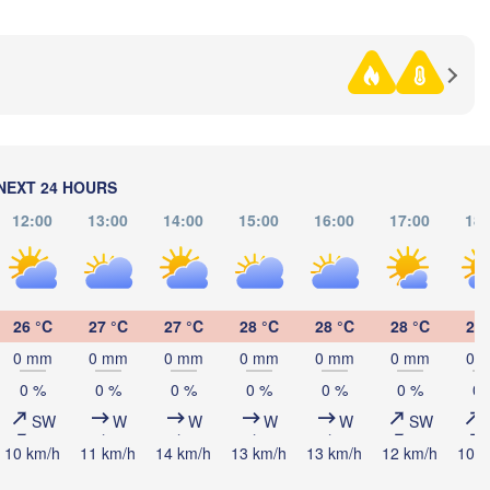
Омск

Петропавл

(Omsk)
(Petropavl)
Көкшетау

NEXT 24 HOURS
(Kökşetaw)
12:00
13:00
14:00
15:00
16:00
17:00
18:
Екібастұз

26 °C
27 °C
27 °C
28 °C
28 °C
28 °C
28 
(Ekibastuz)
0 mm
0 mm
0 mm
0 mm
0 mm
0 mm
0 
Астана

(Astana)
0 %
0 %
0 %
0 %
0 %
0 %
0 
SW
W
W
W
W
SW
10 km/h
11 km/h
14 km/h
13 km/h
13 km/h
12 km/h
10 k
Қарағанды

(Qarağandy)