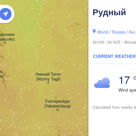
Рудный
World
/
Russia
/
Рес
резники

erezniki)
55°0'N / 55°52'E / Altit
CURRENT WEATHER


Нижний Тагил

17 
m)
(Nizhny Tagil)
Wind sp
Тюмень

(Tyumen)
Екатеринбург

(Yekaterinburg)
Calculated from nearby s
Курган
