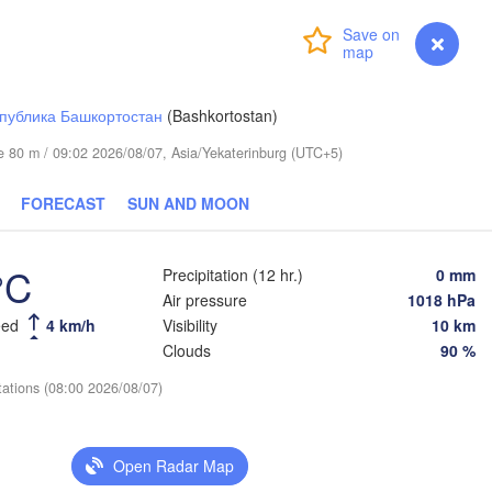
Login
Premium
myVentusky
Forecast
публика Башкортостан
(Bashkortostan)
ude 80 m / 09:02 2026/08/07, Asia/Yekaterinburg (UTC+5)
FORECAST
SUN AND MOON
°C
Precipitation (12 hr.)
0 mm
Air pressure
1018 hPa
eed
4 km/h
Visibility
10 km
Clouds
90 %
tations (08:00 2026/08/07)
Open Radar Map