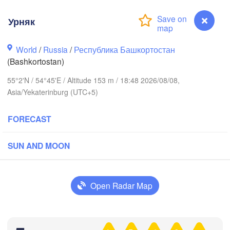
Урняк
Березники

(Berezniki)
World
/
Russia
/
Республика Башкортостан
(Bashkortostan)
в

ov)
55°2'N / 54°45'E / Altitude 153 m / 18:48 2026/08/08,
Пермь

Нижни
Asia/Yekaterinburg (UTC+5)
(Perm)
(Nizh
FORECAST
Ижевск

SUN AND MOON
(Izhevsk)
(
Нефтекамск

(Neftekamsk)
Набережные Челны

Open Radar Map
(Naberezhnye Chelny)
Злато
(Zlat
Урняк
Уфа
