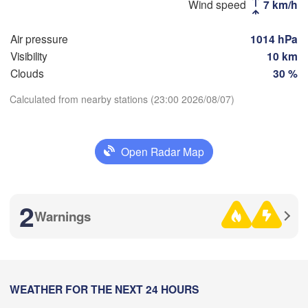
Wind speed
7 km/h
(Ufa)
Air pressure
1014 hPa
Стерлитамак

Visibility
10 km
Магнитогорск

(Sterlitamak)
Clouds
30 %
ра

(Magnitogorsk
ara)
Calculated from nearby stations (23:00 2026/08/07)
Download App
Open Radar Map
Оренбург

Temperature
(Orenburg)
Орск

Орал

(Orsk)
(Oral)
2 m above ground
2
Warnings
Ақтөбе

Tu
We
Th
Fr
Sa
Su
Mo
(Aktobe)
Aug 04
Aug 05
Aug 06
Aug 07
Aug 08
Aug 09
Aug 10
18
19
20
21
22
23
00
:00
WEATHER FOR THE NEXT 24 HOURS
:00
:00
:00
:00
:00
:00