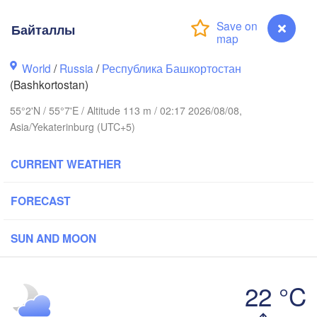
Байталлы
Березники

(Berezniki)
World
/
Russia
/
Республика Башкортостан
(Bashkortostan)
55°2'N / 55°7'E / Altitude 113 m / 02:17 2026/08/08,
Пермь

Asia/Yekaterinburg (UTC+5)
Нижний 
(Perm)
(Nizhny
CURRENT WEATHER
Ижевск

Ека
FORECAST
(Izhevsk)
(Ye
Нефтекамск

SUN AND MOON
(Neftekamsk)
Набережные Челны

(Naberezhnye Chelny)
22 °C
Златоус
(Zlatou
Байталлы
Уфа
