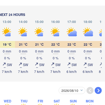
NEXT 24 HOURS
Рязань

(Ryazan)
13:00
14:00
15:00
16:00
17:00
18:00
19:
Тула

(Tula)
Брянск

19 °C
21 °C
21 °C
22 °C
22 °C
22 °C
21 
(Bryansk)
Орёл

(Oryol)
Тамбов

0 mm
0 mm
0 mm
0 mm
0 mm
0 mm
0 
Липецк

(Tambov)
(Lipetsk)
0 %
0 %
0 %
0 %
0 %
0 %
0 
SW
SW
SW
SW
SW
SW
Курск

Воронеж

7 km/h
7 km/h
7 km/h
7 km/h
6 km/h
6 km/h
8 k
(Kursk)
(Voronezh)
Старый Оскол

(Stary Oskol)
Суми

(Sumy)
Харків

(Kharkiv)
WED
THU
FRI
SAT
SUN
MON
Полтава
