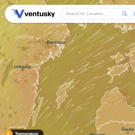
Turku
SWEDEN
Stockholm
Linköping
Šiauliai
Temperature
Klaipėda