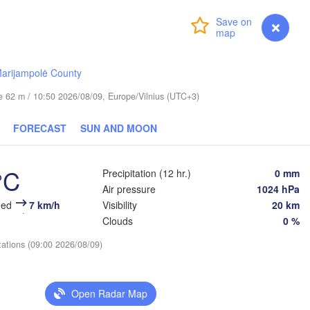
Login
Premium
myVentusky
Forecast
arijampolė County
Вологда

ude 62 m / 10:50 2026/08/09, Europe/Vilnius (UTC+3)
Череповец

(Vologda)
(Cherepovets)
FORECAST
SUN AND MOON
°C
Precipitation (12 hr.)
0 mm
Ярославль

Air pressure
1024 hPa
(Yaroslavl)
eed
7 km/h
Visibility
20 km
Clouds
0 %
Тверь

(Tver)
tations (09:00 2026/08/09)
Нижни
(Nizh
Владимир

(Vladimir)
Open Radar Map
Москва

(Moscow)