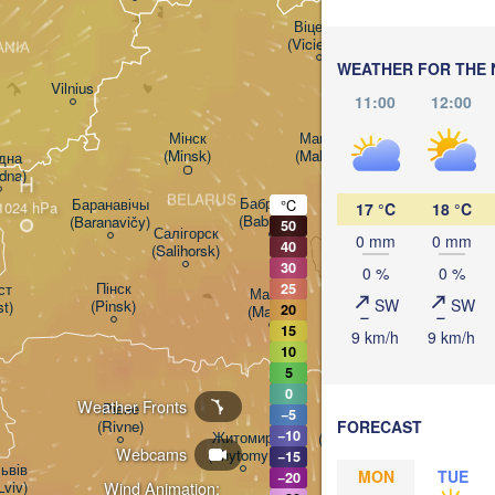
Віцебск

(Viciebsk)
ANIA
Смоленск

WEATHER FOR THE 
(Smolensk)
Vilnius
11:00
12:00
Мінск

Магілёў

(Minsk)
(Mahilioŭ)
на

dna)
H
BELARUS
Бабруйск

Баранавічы

°C
17 °C
18 °C
(Babrujsk)
(Baranavičy)
50
Салігорск

0 mm
0 mm
40
(Salihorsk)
Гомель

30
0 %
0 %
(Homieĺ)
Пінск

т

25
Мазыр

SW
SW
(Pinsk)
st)
20
(Mazyr)
15
9 km/h
9 km/h
Чернігів

10
(Chernihiv)
5
0
Weather Fronts
Рівне

−5
Київ

FORECAST
(Rivne)
−10
Житомир

(Kyiv)
Webcams
(Zhytomyr)
−15
ьвів

MON
TUE
−20
Lviv)
Wind Animation: