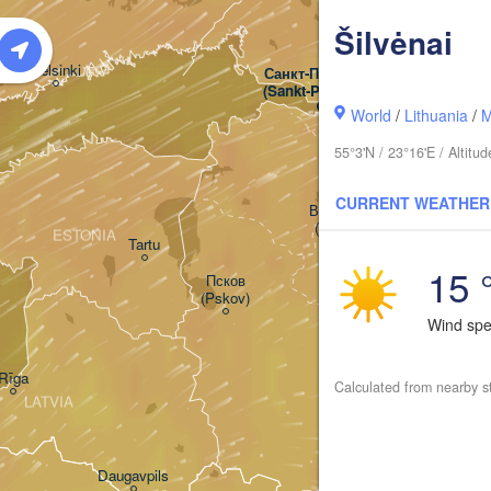
Šilvėnai
Helsinki
Санкт-Петербург

(Sankt-Peterburg)
World
/
Lithuania
/
M
55°3'N / 23°16'E / Altit
CURRENT WEATHER
Великий Новгород

(Veliky Novgorod)
ESTONIA
Tartu
15 
Псков

(Pskov)
Wind sp
Rīga
Calculated from nearby s
LATVIA
Daugavpils