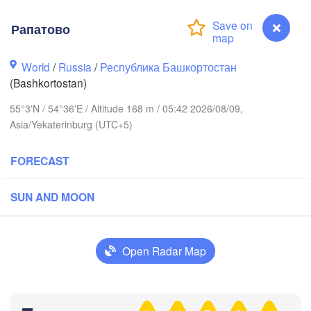
Рапатово
Березники

(Berezniki)
World
/
Russia
/
Республика Башкортостан
(Bashkortostan)
ов

rov)
55°3'N / 54°36'E / Altitude 168 m / 05:42 2026/08/09,
Пермь

Asia/Yekaterinburg (UTC+5)
Нижн
(Perm)
(Ni
FORECAST
Ижевск

SUN AND MOON
(Izhevsk)
Нефтекамск

(Neftekamsk)
Open Radar Map
Набережные Челны

(Naberezhnye Chelny)
Зла
(Zl
Рапатово
Уфа
