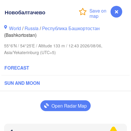
Новобалтачево
Березники

(Berezniki)
World
/
Russia
/
Республика Башкортостан
(Bashkortostan)
ров

irov)
55°6'N / 54°25'E / Altitude 133 m / 12:43 2026/08/06,
Пермь

Asia/Yekaterinburg (UTC+5)
Ни
(Perm)
(N
FORECAST
Ижевск

SUN AND MOON
(Izhevsk)
Нефтекамск

(Neftekamsk)
Open Radar Map


Набережные Челны

n)
(Naberezhnye Chelny)
Зл
(Z
Новобалтачево
Уфа
