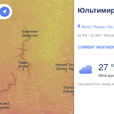
Юльтимир
World
/
Russia
/
Рес
Березники

(Berezniki)
55°8'N / 53°39'E / Altit
CURRENT WEATHER
Пермь

27 
Нижний Тагил

(Perm)
(Nizhny Tagil)
Wind sp
Calculated from nearby s
Екатеринбург

(Yekaterinburg)
камск

ekamsk)