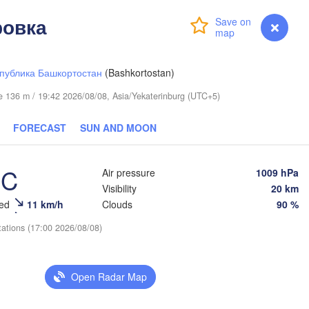
L
овка
Login
Premium
myVentusky
Forecast
публика Башкортостан
(Bashkortostan)
ude 136 m / 19:42 2026/08/08, Asia/Yekaterinburg (UTC+5)
FORECAST
SUN AND MOON
°C
Air pressure
1009 hPa
Visibility
20 km
eed
11 km/h
Clouds
90 %
Тюмень

tations (17:00 2026/08/08)
(Tyumen)
Open Radar Map