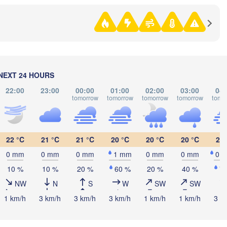
Курган

(Kurgan)
Омск

Петропавл

(Omsk)
(Petropavl)
NEXT 24 HOURS
22:00
23:00
00:00
01:00
02:00
03:00
04:
Көкшетау



tomorrow
tomorrow
tomorrow
tomorrow
tomo
(Kökşetaw)
y)
22 °C
21 °C
21 °C
20 °C
20 °C
20 °C
20 
0 mm
0 mm
0 mm
1 mm
0 mm
0 mm
0.
10 %
10 %
20 %
60 %
20 %
40 %
7
Астана

(Astana)
NW
N
S
W
SW
SW
1 km/h
3 km/h
3 km/h
3 km/h
1 km/h
1 km/h
3 k
Қарағанды
