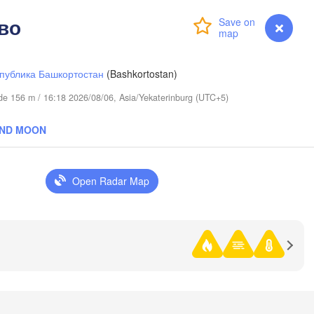
во
Login
Premium
myVentusky
Forecast
публика Башкортостан
(Bashkortostan)
tude 156 m / 16:18 2026/08/06, Asia/Yekaterinburg (UTC+5)
AND MOON
Open Radar Map
Тюмень

(Tyumen)