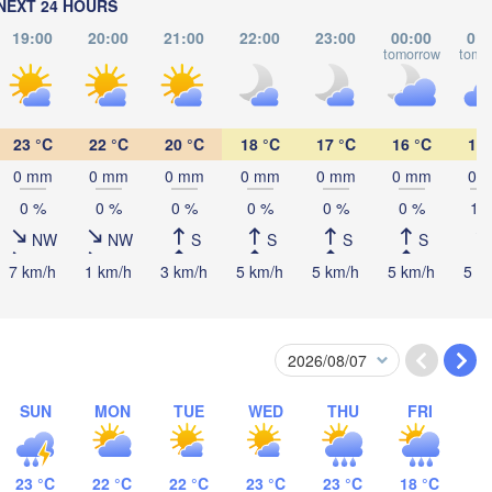
NEXT 24 HOURS
Курган

(Kurgan)
19:00
20:00
21:00
22:00
23:00
00:00
01:
tomorrow
tomo
Омск

Петропавл

(Omsk)
(Petropavl)
23 °C
22 °C
20 °C
18 °C
17 °C
16 °C
16 
0 mm
0 mm
0 mm
0 mm
0 mm
0 mm
0 
Көкшетау

0 %
0 %
0 %
0 %
0 %
0 %
10
(Kökşetaw)
NW
NW
S
S
S
S
7 km/h
1 km/h
3 km/h
5 km/h
5 km/h
5 km/h
5 k
Астана

(Astana)
SUN
MON
TUE
WED
THU
FRI
23 °C
22 °C
22 °C
23 °C
23 °C
18 °C
Қарағанды
