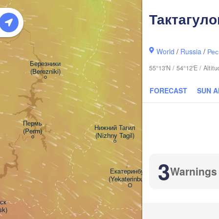
Тактагуло
World
/
Russia
/
Рес
Березники

55°13'N / 54°12'E / Alti
(Berezniki)
FORECAST
SUN 
Пермь

Нижний Тагил

(Perm)
(Nizhny Tagil)
3
Warnings
Екатеринбург

(Yekaterinburg)
к

sk)