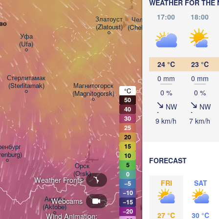
WEATHER FOR THE 
17:00
18:00
Златоуст

Челябинск

во
(Zlatoust)
(Chelyabinsk)
Уфа

(Ufa)
24 °C
23 °C
Стерлитамак

0 mm
0 mm
(Sterlitamak)
Магнитогорск

°C
0 %
0 %
(Magnitogorsk)
Қостанай

50
(Kostanay)
NW
NW
40
30
9 km/h
7 km/h
25
20
енбург

15
renburg)
10
FORECAST
5
Орск

(Orsk)
0
Weather Fronts
FRI
SAT
−5
−10
Ақтөбе

Webcams
−15
(Aktobe)
−20
27 °C
30 °C
Wind Animation: