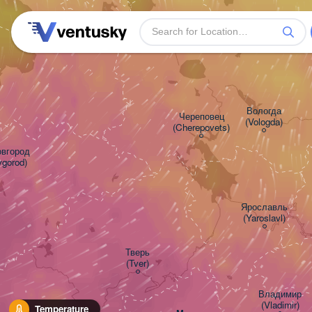
Вологда

Череповец

(Vologda)
(Cherepovets)
город

vgorod)
Ярославль

(Yaroslavl)
Тверь

(Tver)
Владимир

(Vladimir)
Temperature