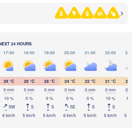
абережные Челны

aberezhnye Chelny)
Златоуст

Чел
(Zlatoust)
(Che
Уфа

(Ufa)
NEXT 24 HOURS
Стерлитамак

17:00
18:00
19:00
20:00
21:00
22:00
23:
(Sterlitamak)
Магнитогорск

(Magnitogorsk)
29 °C
28 °C
26 °C
24 °C
22 °C
21 °C
21 
0 mm
0 mm
0 mm
0 mm
0 mm
0 mm
0 
Оренбург

(Orenburg)
10 %
0 %
0 %
0 %
0 %
10 %
10
Орск

ал

SW
S
S
SE
S
S
(Orsk)
ral)
6 km/h
5 km/h
5 km/h
6 km/h
5 km/h
5 km/h
5 k
Ақтөбе

(Aktobe)