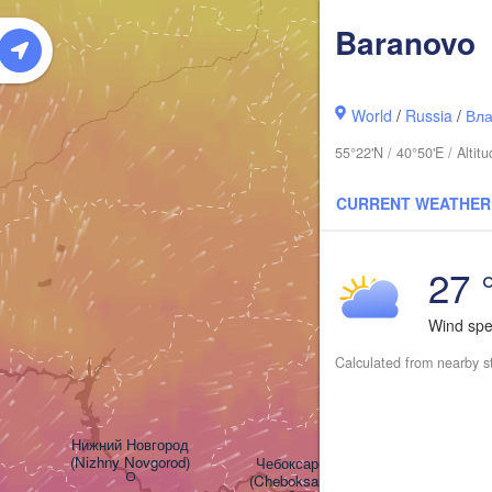
Baranovo
World
/
Russia
/
Вла
55°22'N / 40°50'E / Alt
CURRENT WEATHER
Киров

(Kirov)
27 
Wind sp
Calculated from nearby s
Нижний Новгород

(Nizhny Novgorod)
Чебоксары

(Cheboksary)