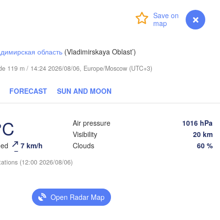
Login
Premium
myVentusky
Forecast
димирская область
(Vladimirskaya Oblast’)
itude 119 m / 14:24 2026/08/06, Europe/Moscow (UTC+3)
Березники

(Berezniki)
FORECAST
SUN AND MOON
°C
Air pressure
1016 hPa
Пермь

Visibility
20 km
Нижний Тагил

(Perm)
(Nizhny Tagil)
eed
7 km/h
Clouds
60 %
tations (12:00 2026/08/06)
Ижевск

Екатеринбу
(Izhevsk)
(Yekaterinb
Open Radar Map
Нефтекамск

(Neftekamsk)