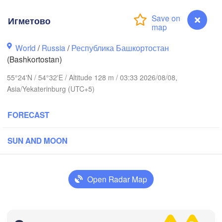
Игметово
Березники

World
/
Russia
/
Республика Башкортостан
(Berezniki)
(Bashkortostan)
ов

55°24'N / 54°32'E / Altitude 128 m / 03:33 2026/08/08,
rov)
Asia/Yekaterinburg (UTC+5)
Пермь

Ниж
(Perm)
(Ni
FORECAST
SUN AND MOON
Ижевск

(Izhevsk)
Нефтекамск

Open Radar Map
(Neftekamsk)


Набережные Челны

)
(Naberezhnye Chelny)
Игметово
Зла