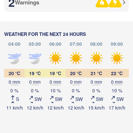
2
(Zl
Warnings
Уфа

(Ufa)
Стерлитамак

WEATHER FOR THE NEXT 24 HOURS
Магнитогор
(Sterlitamak)
Самара

(Magnitogo
04:00
05:00
06:00
07:00
08:00
09:00
Samara)
Download App
Temperature
20 °C
19 °C
19 °C
20 °C
21 °C
22 °C
Оренбург

(Orenburg)
0 mm
0 mm
0 mm
0 mm
0 mm
0 mm
Орск

Орал

2 m above ground
0 %
0 %
10 %
0 %
0 %
10 %
(Orsk)
(Oral)
S
SW
SW
SW
SW
SW
Tu
We
Th
Fr
Sa
Su
Mo
Ақтөбе

11 km/h
12 km/h
12 km/h
12 km/h
15 km/h
17 km/h
1
Aug 04
Aug 05
Aug 06
Aug 07
Aug 08
Aug 09
Aug 10
(Aktobe)
20
21
22
23
00
01
02
:00
:00
:00
:00
:00
:00
:00