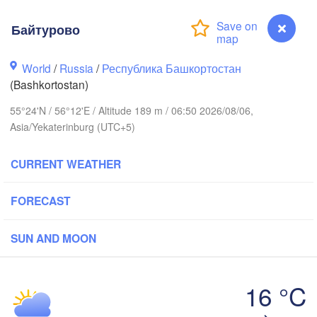
Байтурово
Березники

World
/
Russia
/
Республика Башкортостан
(Berezniki)
(Bashkortostan)
55°24'N / 56°12'E / Altitude 189 m / 06:50 2026/08/06,
Asia/Yekaterinburg (UTC+5)
Пермь

Нижний Тагил

(Perm)
(Nizhny Tagil)
CURRENT WEATHER
FORECAST
Ижевск

Екатеринбу
(Izhevsk)
(Yekaterinb
SUN AND MOON
Нефтекамск

(Neftekamsk)
бережные Челны

16 °C
berezhnye Chelny)
Байтурово
Златоуст

Чел