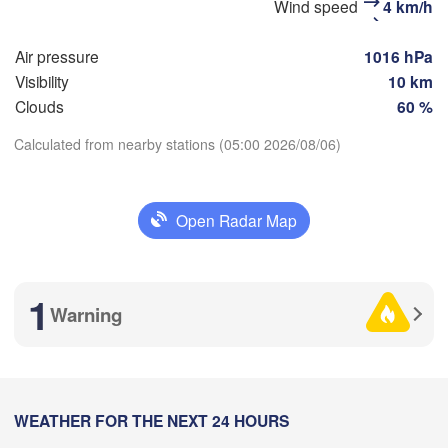
(Zlatoust)
Wind speed
4 km/h
(Che
Уфа

(Ufa)
Air pressure
1016 hPa
Visibility
10 km
Clouds
60 %
Стерлитамак

Магнитогорск

(Sterlitamak)
(Magnitogorsk)
Calculated from nearby stations (05:00 2026/08/06)
Download App
Open Radar Map
Temperature
Оренбург

(Orenburg)
Орск

ал

2 m above ground
1
(Orsk)
ral)
Warning
Mo
Tu
We
Th
Fr
Sa
Su
Ақтөбе

Aug 03
Aug 04
Aug 05
Aug 06
Aug 07
Aug 08
Aug 09
(Aktobe)
23
00
01
02
03
04
05
:00
WEATHER FOR THE NEXT 24 HOURS
:00
:00
:00
:00
:00
:00