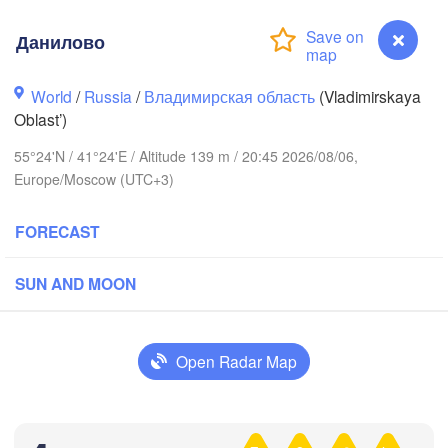
Данилово
Вологда

World
/
Russia
/
Владимирская область
(Vladimirskaya
Череповец

(Vologda)
Oblast’)
(Cherepovets)
55°24'N / 41°24'E / Altitude 139 m / 20:45 2026/08/06,
Europe/Moscow (UTC+3)
FORECAST
Ярославль

(Yaroslavl)
SUN AND MOON
Нижний Новгород

Владимир

(Nizhny Novgorod)
Open Radar Map
(Vladimir)
Москва

(Moscow)
Данилово