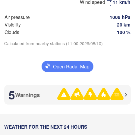
Wind speed
11 km/h
(Zlatoust)
(Che
Уфа

(Ufa)
Air pressure
1009 hPa
Visibility
20 km
Clouds
100 %
Стерлитамак

Магнитогорск

(Sterlitamak)
Calculated from nearby stations (11:00 2026/08/10)
(Magnitogorsk)
Download App
Open Radar Map
Temperature
Оренбург

(Orenburg)
2 m above ground
Орск

рал

5
(Orsk)
Warnings
Oral)
Fr
Sa
Su
Mo
Tu
We
Th
Ақтөбе

Aug 07
Aug 08
Aug 09
Aug 10
Aug 11
Aug 12
Aug 13
(Aktobe)
06
07
08
09
10
11
12
:00
WEATHER FOR THE NEXT 24 HOURS
:00
:00
:00
:00
:00
:00