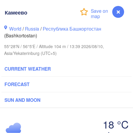
Камеево
Березники

World
/
Russia
/
Республика Башкортостан
(Berezniki)
(Bashkortostan)
55°28'N / 56°5'E / Altitude 104 m / 13:39 2026/08/10,
Asia/Yekaterinburg (UTC+5)
Пермь

Нижний Тагил

(Perm)
CURRENT WEATHER
(Nizhny Tagil)
FORECAST
Ижевск

Екатеринб
(Izhevsk)
(Yekaterin
SUN AND MOON
Нефтекамск

(Neftekamsk)
абережные Челны

18 °C
aberezhnye Chelny)
Камеево
Златоуст

Че