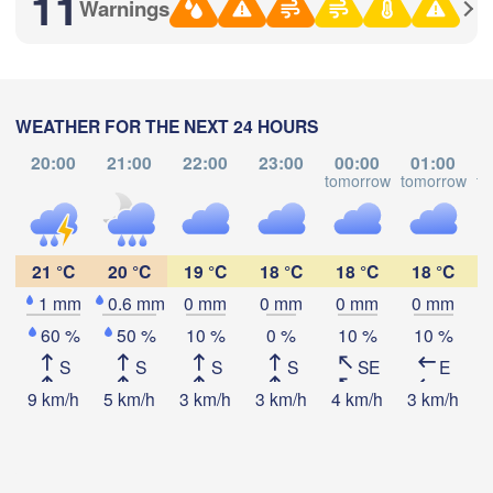
11
Warnings
(Zlatoust)
(Chelyabinsk)
Уфа

(Ufa)
Стерлитамак

WEATHER FOR THE NEXT 24 HOURS
Магнитогорск

(Sterlitamak)
Қ
20:00
21:00
22:00
23:00
00:00
01:00
(Magnitogorsk)
(
tomorrow
tomorrow
to
Download App
Temperature
21 °C
20 °C
19 °C
18 °C
18 °C
18 °C
Оренбург

(Orenburg)
1 mm
0.6 mm
0 mm
0 mm
0 mm
0 mm
2 m above ground
Орск

60 %
50 %
10 %
0 %
10 %
10 %
(Orsk)
S
S
S
S
SE
E
Th
Fr
Sa
Su
Mo
Tu
We
Ақтөбе

9 km/h
5 km/h
3 km/h
3 km/h
4 km/h
3 km/h
3
Aug 06
Aug 07
Aug 08
Aug 09
Aug 10
Aug 11
Aug 12
(Aktobe)
11
12
13
14
15
16
17
:00
:00
:00
:00
:00
:00
:00