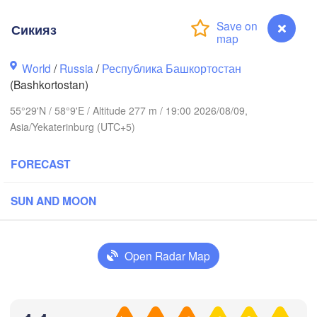
Сикияз
Березники

World
/
Russia
/
Республика Башкортостан
(Berezniki)
(Bashkortostan)
55°29'N / 58°9'E / Altitude 277 m / 19:00 2026/08/09,
Asia/Yekaterinburg (UTC+5)
Пермь

Нижний Тагил

(Perm)
FORECAST
(Nizhny Tagil)
SUN AND MOON
ск

Екатеринбург

evsk)
(Yekaterinburg)
Open Radar Map
Нефтекамск

(Neftekamsk)
ны

elny)
Сикияз
Златоуст

Челябинск
