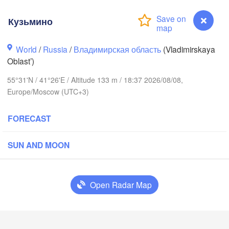
Кузьмино
World
/
Russia
/
Владимирская область
(Vladimirskaya
Вологда

Череповец

Oblast’)
(Vologda)
(Cherepovets)
55°31'N / 41°26'E / Altitude 133 m / 18:37 2026/08/08,
Europe/Moscow (UTC+3)
FORECAST
Ярославль

(Yaroslavl)
SUN AND MOON
Нижний Новгород

Open Radar Map
Владимир

(Nizhny Novgorod)
(Vladimir)
Москва

(Moscow)
Кузьмино