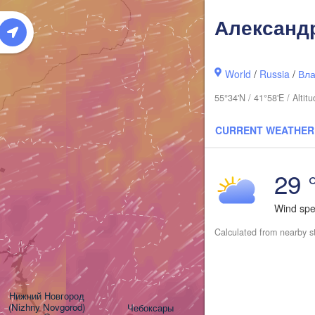
Александ
World
/
Russia
/
Вла
55°34'N / 41°58'E / Alt
CURRENT WEATHER
Киров

(Kirov)
29 
Wind sp
Calculated from nearby s
Нижний Новгород

(Nizhny Novgorod)
Чебоксары
