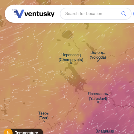
Вологда

Череповец

(Vologda)
(Cherepovets)
Ярославль

(Yaroslavl)
Тверь

(Tver)
Владимир

Temperature