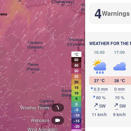
(Cheboksary)
Казань

Набережны
4
(Kazan)
(Naberezhn
Warnings
овка
Ульяновск

Саранск

WEATHER FOR THE 
(Ul'yanovsk)
(Saransk)
16:00
17:00
°C
50
Пенза

Самара

40
(Penza)
(Samara)
30
25
27 °C
28 °C
20
15
0.3 mm
0 mm
Балаково

10
(Balakovo)
60 %
10 %
5
Саратов

0
(Saratov)
SW
SW
Weather Fronts
Орал

−5
(Oral)
11 km/h
9 km/h
−10
Webcams
−15
−20
Wind Animation: