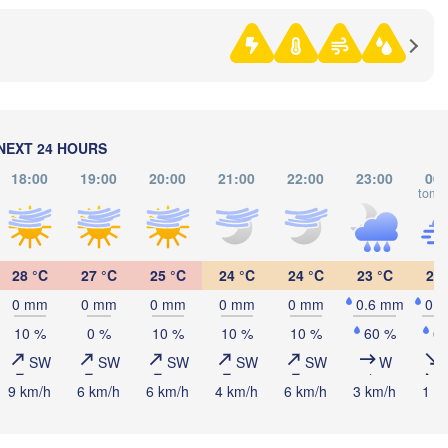
(Neftekamsk)
е Челны

ye Chelny)
Златоуст

Челябинск

(Zlatoust)
(Chelyabinsk
Уфа

(Ufa)
NEXT 24 HOURS
18:00
19:00
20:00
21:00
22:00
23:00
00:
Стерлитамак

tomo
(Sterlitamak)
Магнитогорск

(Magnitogorsk)
28 °C
27 °C
25 °C
24 °C
24 °C
23 °C
22 
0 mm
0 mm
0 mm
0 mm
0 mm
0.6 mm
0.
Оренбург

10 %
0 %
10 %
10 %
10 %
60 %
6
(Orenburg)
SW
SW
SW
SW
SW
W
Орск

(Orsk)
9 km/h
6 km/h
6 km/h
4 km/h
6 km/h
3 km/h
1 k
Ақтөбе
