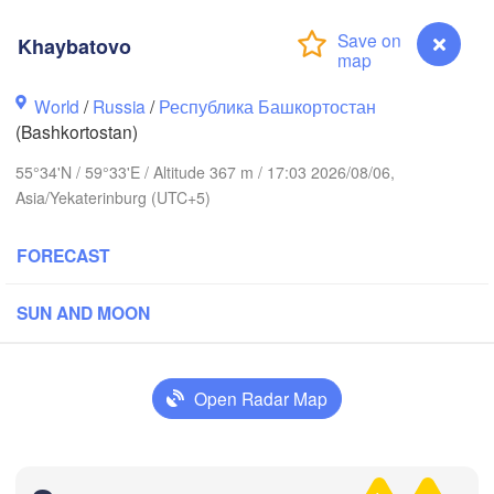
Khaybatovo
Березники

World
/
Russia
/
Республика Башкортостан
(Berezniki)
(Bashkortostan)
55°34'N / 59°33'E / Altitude 367 m / 17:03 2026/08/06,
Asia/Yekaterinburg (UTC+5)
Пермь

Нижний Тагил

FORECAST
(Perm)
(Nizhny Tagil)
SUN AND MOON
H
Екатеринбург

(Yekaterinburg)
Open Radar Map
ск

msk)
Khaybatovo
Златоуст
