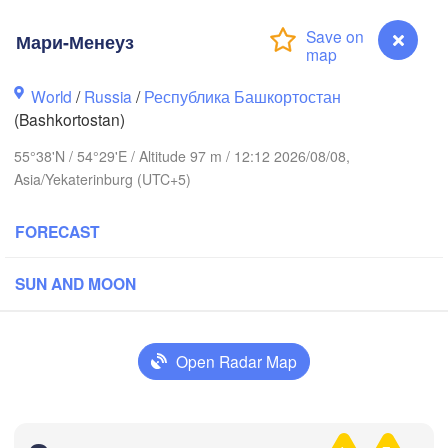
Мари-Менеуз
World
/
Russia
/
Республика Башкортостан
Березники

(Berezniki)
(Bashkortostan)
55°38'N / 54°29'E / Altitude 97 m / 12:12 2026/08/08,
ров

Asia/Yekaterinburg (UTC+5)
irov)
Пермь

Ниж
FORECAST
(Perm)
(Ni
SUN AND MOON
Ижевск

(Izhevsk)
Open Radar Map
Нефтекамск

(Neftekamsk)


Набережные Челны

)
(Naberezhnye Chelny)
Мари-Менеуз