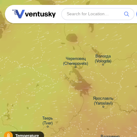
Вологда

Череповец

(Vologda)
(Cherepovets)


Ярославль

(Yaroslavl)
Тверь

(Tver)
Temperature
Владимир
