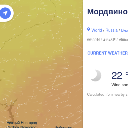
Мордвино
World
/
Russia
/
Вла
55°39'N / 41°45'E / Alt
CURRENT WEATHER
Киров

22 
(Kirov)
Wind sp
Calculated from nearby s
Нижний Новгород

(Nizhny Novgorod)
Чебоксары
