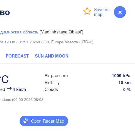
во
Login
Premium
myVentusky
Forecast
димирская область
(Vladimirskaya Oblast’)
itude 123 m / 01:51 2026/08/08, Europe/Moscow (UTC+3)
Березники

(Berezniki)
FORECAST
SUN AND MOON
°C
Air pressure
1009 hPa
Visibility
10 km
Пермь

eed
4 km/h
Clouds
0 %
Нижний Тагил

(Perm)
(Nizhny Tagil)
tations (00:00 2026/08/08)
Ижевск

Екатеринбург

Open Radar Map
(Izhevsk)
(Yekaterinburg)