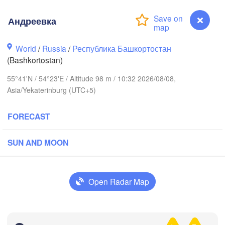
Андреевка
World
/
Russia
/
Республика Башкортостан
Березники

(Bashkortostan)
(Berezniki)
55°41'N / 54°23'E / Altitude 98 m / 10:32 2026/08/08,
иров

Asia/Yekaterinburg (UTC+5)
irov)
Пермь

FORECAST
Ни
(Perm)
(N
SUN AND MOON
Ижевск

(Izhevsk)
Open Radar Map
Нефтекамск

(Neftekamsk)


Набережные Челны

n)
(Naberezhnye Chelny)
Андреевка